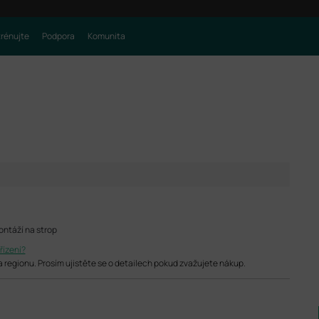
trénujte
Podpora
Komunita
ontáží na strop
řízení?
na regionu. Prosím ujistěte se o detailech pokud zvažujete nákup.