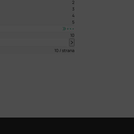
2
3
4
5
•••
10
10 / strana