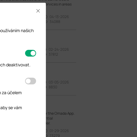
. This enables stable voice services in areas
Close
04-13-2026
34088
používáním našich
r Supply
02-24-2026
37812
ech deaktivovat.
03-05-2026
8830
h za účelem
 aby se vám
 using either the Web GUI or the Omada App.
usinesses as well as residential
ment via an Omada Controller.
01-29-2026
73279