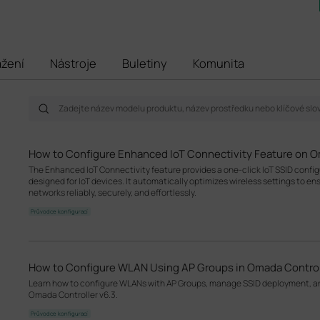
ažení
Nástroje
Buletiny
Komunita
How to Configure Enhanced IoT Connectivity Feature on O
The Enhanced IoT Connectivity feature provides a one-click IoT SSID configu
designed for IoT devices. It automatically optimizes wireless settings to en
networks reliably, securely, and effortlessly.
Průvodce konfigurací
How to Configure WLAN Using AP Groups in Omada Control
Learn how to configure WLANs with AP Groups, manage SSID deployment, an
Omada Controller v6.3.
Průvodce konfigurací