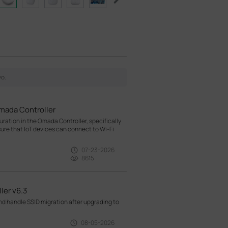
mada Controller
ration in the Omada Controller, specifically
sure that IoT devices can connect to Wi-Fi
07-23-2026
8615
ler v6.3
d handle SSID migration after upgrading to
08-05-2026