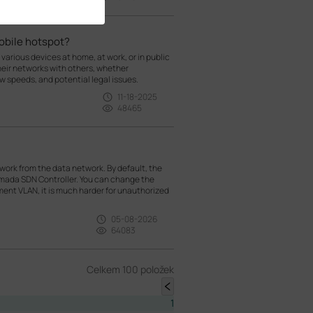
mobile hotspot?
 various devices at home, at work, or in public
heir networks with others, whether
low speeds, and potential legal issues.
11-18-2025
48465
rk from the data network. By default, the
mada SDN Controller. You can change the
t VLAN, it is much harder for unauthorized
05-08-2026
64083
Celkem 100 položek
1