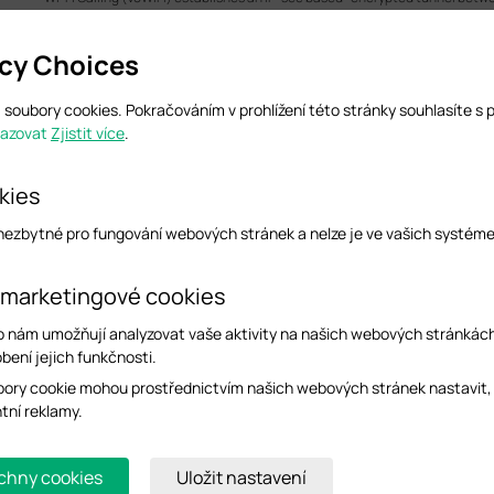
network, carrying voice and SMS traffic over enterprise Wi-Fi infrastructure
with weak cellular coverage.
acy Choices
Průvodce konfigurací
soubory cookies. Pokračováním v prohlížení této stránky souhlasíte s 
razovat
Zjistit více
.
How to Choose Ethernet Cables for More Stable PoE Powe
Průvodce konfigurací
kies
 nezbytné pro fungování webových stránek a nelze je ve vašich systém
Manage EAPs via the Omada Controller_V6.0
 marketingové cookies
Uživatelská příručka
o nám umožňují analyzovat vaše aktivity na našich webových stránkác
bení jejich funkčnosti.
How to Setup Omada EAP in Standalone Mode
ory cookie mohou prostřednictvím našich webových stránek nastavit,
This FAQ provides guidance on setting up an Omada EAP in Standalone Mode
ntní reklamy.
Omada EAPs deliver flexible wireless coverage for small and medium-sized b
environments and can operate independently or under centralized manage
chny cookies
Uložit nastavení
Průvodce konfigurací