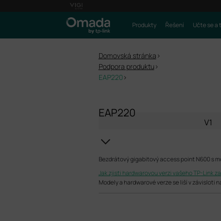
Produkty
Řešení
Učte se a 
Domovská stránka
>
Podpora produktu
>
EAP220
>
EAP220
V1
Bezdrátový gigabitový access point N600 s m
Jak zjisti hardwarovou verzi vašeho TP-Link za
Modely a hardwarové verze se liší v závisloti 