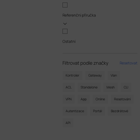
Referenční příručka
Ostatní
Filtrovat podle značky
Resetovat
Kontroler
Gateway
Vlan
ACL
Standalone
Mesh
CLI
VPN
App
Online
Resetování
Autentizace
Portál
Bezdrátové
API