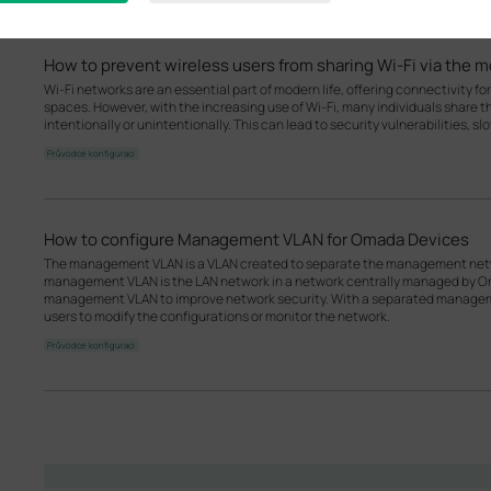
How to prevent wireless users from sharing Wi-Fi via the 
Wi-Fi networks are an essential part of modern life, offering connectivity for
spaces. However, with the increasing use of Wi-Fi, many individuals share t
intentionally or unintentionally. This can lead to security vulnerabilities, s
Průvodce konfigurací
How to configure Management VLAN for Omada Devices
The management VLAN is a VLAN created to separate the management netwo
management VLAN is the LAN network in a network centrally managed by O
management VLAN to improve network security. With a separated managemen
users to modify the configurations or monitor the network.
Průvodce konfigurací