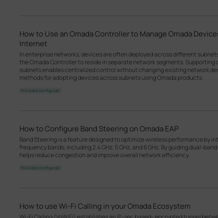
How to Use an Omada Controller to Manage Omada Devices
Internet
In enterprise networks, devices are often deployed across different subne
the Omada Controller to reside in separate network segments. Supportin
subnets enables centralized control without changing existing network desi
methods for adopting devices across subnets using Omada products.
Průvodce konfigurací
How to Configure Band Steering on Omada EAP
Band Steering is a feature designed to optimize wireless performance by inte
frequency bands, including 2.4 GHz, 5 GHz, and 6 GHz. By guiding dual-band o
helps reduce congestion and improve overall network efficiency.
Průvodce konfigurací
How to use Wi-Fi Calling in your Omada Ecosystem
Wi-Fi Calling (VoWiFi) establishes an IP-sec based‑ encrypted tunnel betwee