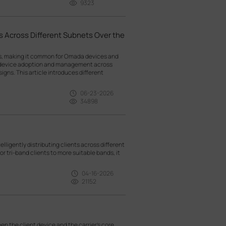
9323
 Across Different Subnets Over the
ts, making it common for Omada devices and
g device adoption and management across
gns. This article introduces different
06-23-2026
34898
lligently distributing clients across different
r tri-band clients to more suitable bands, it
04-16-2026
21152
n the client device and the carrier’s core