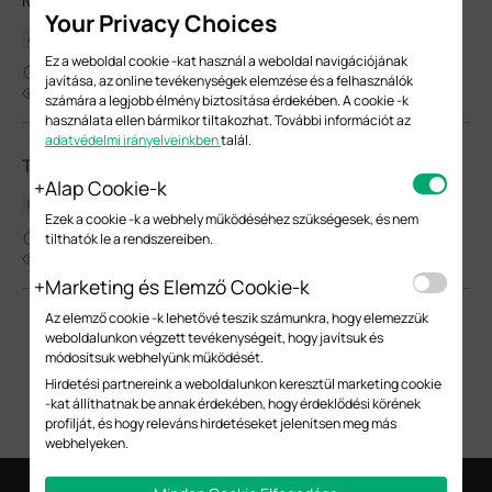
Your Privacy Choices
Adatlap
Ez a weboldal cookie -kat használ a weboldal navigációjának
02-08-2021
javítása, az online tevékenységek elemzése és a felhasználók
25090
számára a legjobb élmény biztosítása érdekében. A cookie -k
használata ellen bármikor tiltakozhat. További információt az
adatvédelmi irányelveinkben
talál.
TL-SM311LS(UN)_V4_Installation Guide
Alap Cookie-k
Hardver telepítési útmutató
Ezek a cookie -k a webhely működéséhez szükségesek, és nem
04-14-2020
tilthatók le a rendszereiben.
9671
Marketing és Elemző Cookie-k
Az elemző cookie -k lehetővé teszik számunkra, hogy elemezzük
weboldalunkon végzett tevékenységeit, hogy javítsuk és
módosítsuk webhelyünk működését.
Hirdetési partnereink a weboldalunkon keresztül marketing cookie
-kat állíthatnak be annak érdekében, hogy érdeklődési körének
profilját, és hogy releváns hirdetéseket jelenítsen meg más
webhelyeken.