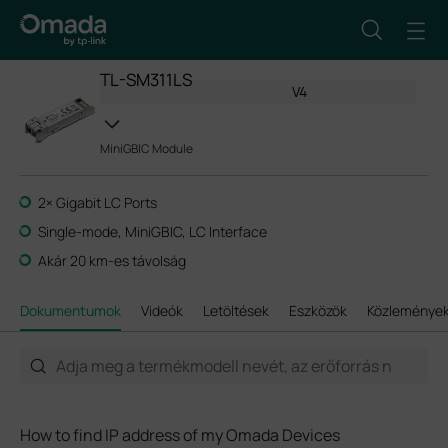
TL-SM311LS
V4
MiniGBIC Module
2× Gigabit LC Ports
Single-mode, MiniGBIC, LC Interface
Akár 20 km-es távolság
Dokumentumok
Videók
Letöltések
Eszközök
Közleménye
How to find IP address of my Omada Devices