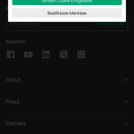
Minden Cookie Elfogadása
Feliratkozás a hírlevélre
Beállítások Mentése
Feliratkozás
Email Address
Követés
About
Press
Partners