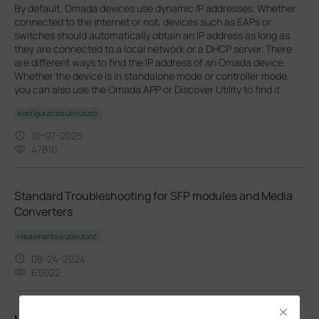
By default, Omada devices use dynamic IP addresses. Whether
connected to the internet or not, devices such as EAPs or
switches should automatically obtain an IP address as long as
they are connected to a local network or a DHCP server. There
are different ways to find the IP address of an Omada device.
Whether the device is in standalone mode or controller mode,
you can also use the Omada APP or Discover Utility to find it.
Konfigurációs útmutató
10-07-2025
47810
Standard Troubleshooting for SFP modules and Media
Converters
Hibaelhárítási útmutató
08-24-2024
65022
Close
Media Converters & SFP/SFP+ Modules Introduction