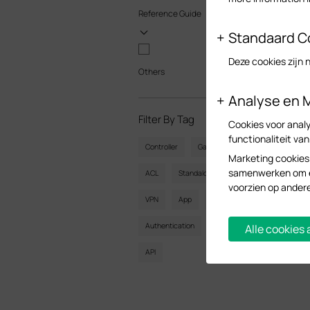
Reference Guide
Standaard C
Deze cookies zijn 
Others
Analyse en 
Filter By Tag
Reset
Cookies voor analy
functionaliteit va
Controller
Gateway
Vlan
Marketing cookies
samenwerken om ee
ACL
Standalone
Mesh
CLI
voorzien op ander
VPN
App
Online
Reset
Authentication
Portal
Wireless
Alle cookies
API