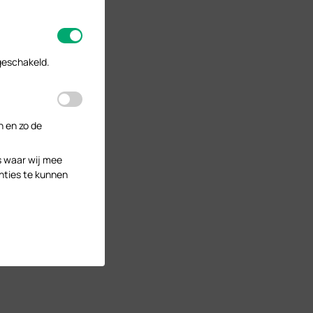
geschakeld.
n en zo de
s waar wij mee
nties te kunnen