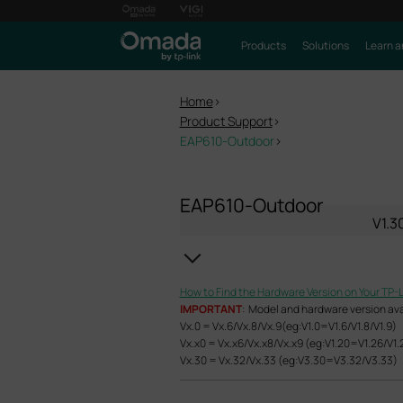
Products
Solutions
Learn a
Home
>
Product Support
>
EAP610-Outdoor
>
EAP610-Outdoor
V1.3
How to Find the Hardware Version on Your TP-
IMPORTANT
: Model and hardware version avail
Vx.0 = Vx.6/Vx.8/Vx.9(eg:V1.0=V1.6/V1.8/V1.9)
Vx.x0 = Vx.x6/Vx.x8/Vx.x9 (eg:V1.20=V1.26/V1.
Vx.30 = Vx.32/Vx.33 (eg:V3.30=V3.32/V3.33)