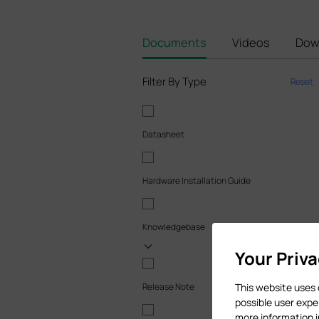
Documents
Videos
Dow
Filter By Type
Reset
Datasheet
Hardware Installation Guide
Knowledgebase
Your Priv
Release Note
This website uses 
possible user expe
more information 