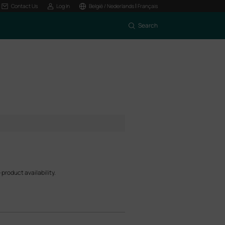
|
Contact Us
Log In
België / Nederlands
Français
Search
product availability.