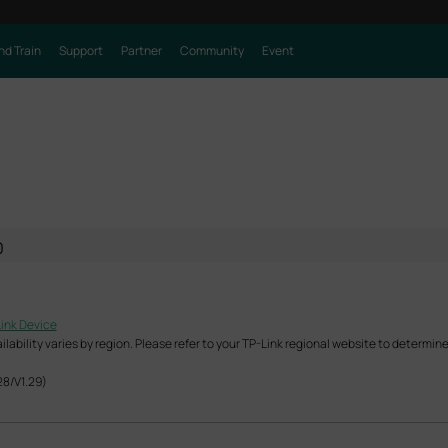
nd Train
Support
Partner
Community
Event
0
Link Device
ability varies by region. Please refer to your TP-Link regional website to determine 
28/V1.29)