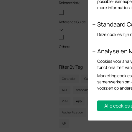
possible user expe
Release Note
more information 
Reference Guide
Standaard C
Deze cookies zijn 
Others
Analyse en 
Cookies voor analy
Filter By Tag
functionaliteit va
Reset
Marketing cookies
Controller
Gateway
Vlan
samenwerken om ee
voorzien op ander
ACL
Standalone
Mesh
CLI
VPN
App
Online
Reset
Alle cookies
Authentication
Portal
Wireless
API