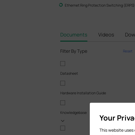
Ethernet Ring Protection Switching (ERPS)
Documents
Videos
Dow
Filter By Type
Reset
Datasheet
Hardware Installation Guide
Knowledgebase
Your Priv
This website uses 