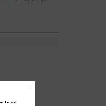
Close
ave the best