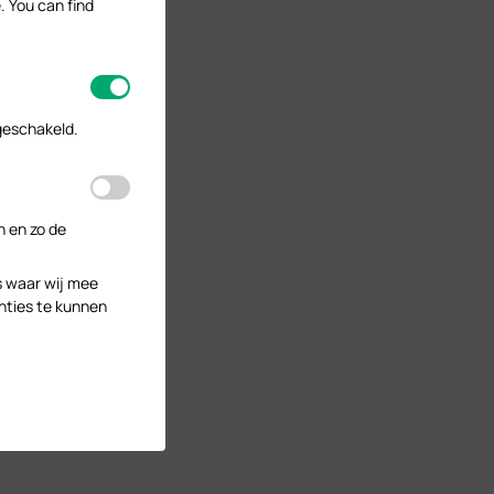
. You can find
geschakeld.
n en zo de
s waar wij mee
nties te kunnen