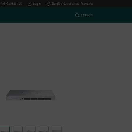
|
Contact Us
Log In
België / Nederlands
Français
Search