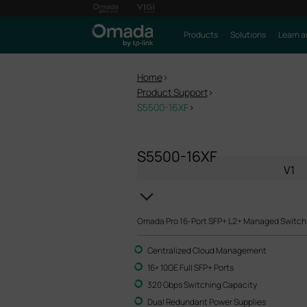
Products
Solutions
Learn a
Home
>
Product Support
>
S5500-16XF
>
S5500-16XF
V1
Omada Pro 16-Port SFP+ L2+ Managed Switch
Centralized Cloud Management
16× 10GE Full SFP+ Ports
320 Gbps Switching Capacity
Dual Redundant Power Supplies