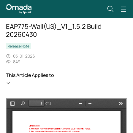
EAP775-Wall(US)_V1_1.5.2 Build
20260430
Release Note
05-01-2026
849
This Article Applies to