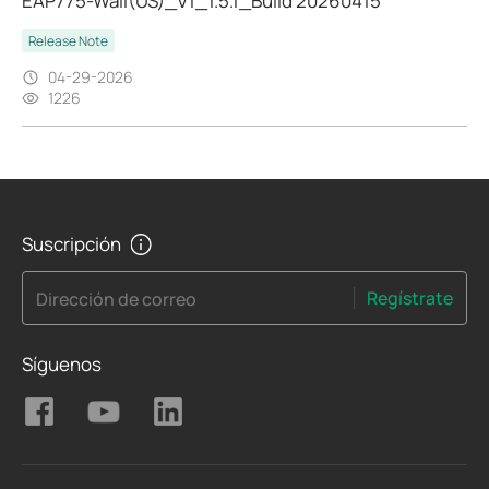
EAP775-Wall(US)_V1_1.5.1_Build 20260415
Release Note
04-29-2026
1226
Suscripción
Regístrate
Dirección de correo
Síguenos