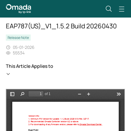
EAP787(US)_V1_1.5.2 Build 20260430
Release Note
05-01-2026
55534
This Article Applies to