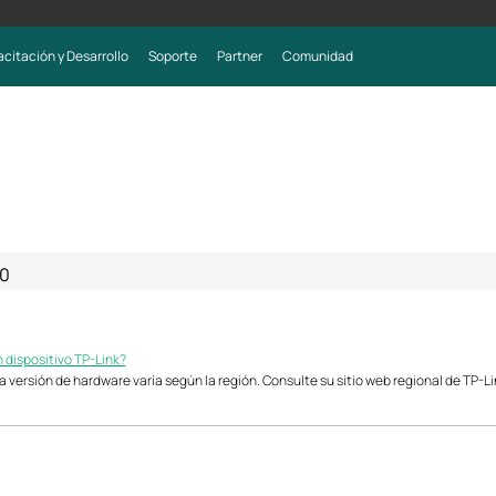
citación y Desarrollo
Soporte
Partner
Comunidad
0
 dispositivo TP-Link?
 la versión de hardware varía según la región. Consulte su sitio web regional de TP-L