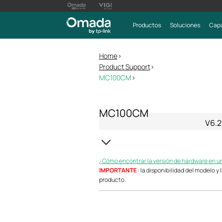
Productos
Soluciones
Capa
Home
>
Product Support
>
MC100CM
>
MC100CM
V6.2
¿Cómo encontrar la versión de hardware en un
IMPORTANTE
: la disponibilidad del modelo y
producto.