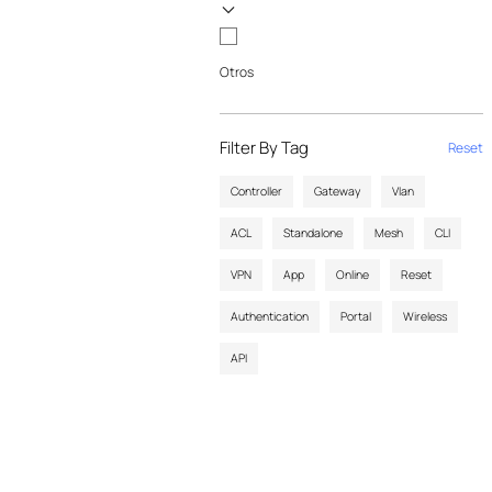
Otros
Filter By Tag
Reset
Controller
Gateway
Vlan
ACL
Standalone
Mesh
CLI
VPN
App
Online
Reset
Authentication
Portal
Wireless
API