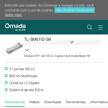
Este site usa cookies. Ao continuar a navegar no site, você
concorda com o uso de cookies.
Não mostrar novamente
Saiba mais
.
TL-SM5110-SR
V1
Módulo SFP+ de 10G LC Duplex Multimodo Base-SR
2 × portas 10G LC
850 nm Multimodo
Conector LC Duplex
Distância de até 300 m
Documentos
Vídeos
Downloads
Ferramentas
Informativo