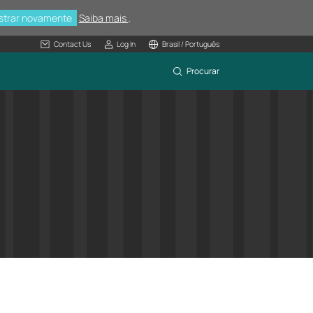
strar novamente
Saiba mais
.
Contact Us
Log In
Brasil / Português
Procurar