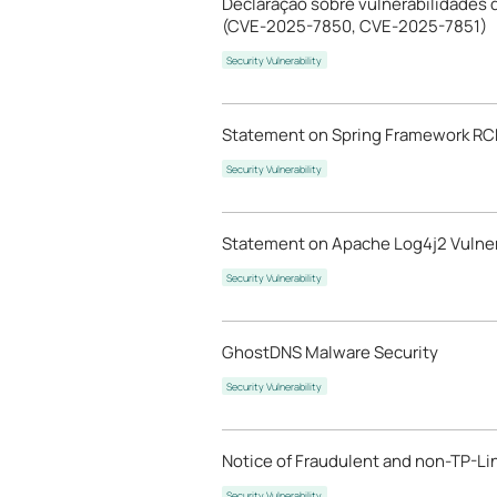
Declaração sobre vulnerabilidades
(CVE-2025-7850, CVE-2025-7851)
Security Vulnerability
Statement on Spring Framework RCE
Security Vulnerability
Statement on Apache Log4j2 Vulner
Security Vulnerability
GhostDNS Malware Security
Security Vulnerability
Notice of Fraudulent and non-TP-Lin
Security Vulnerability