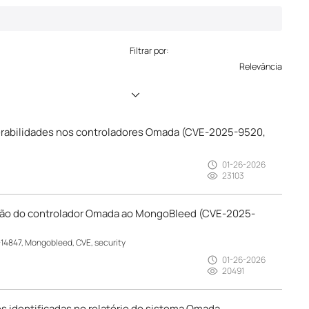
Filtrar por:
Relevância
nerabilidades nos controladores Omada (CVE-2025-9520,
01-26-2026
23103
ição do controlador Omada ao MongoBleed (CVE-2025-
-14847, Mongobleed, CVE, security
01-26-2026
20491
s identificadas no relatório do sistema Omada