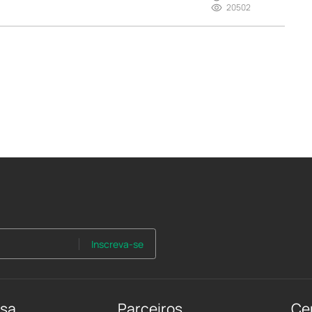
20502
Inscreva-se
nsa
Parceiros
Ce