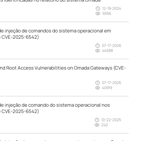
12-19-2024
9366
 de injeção de comandos do sistema operacional em
e CVE-2025-6542)
07-17-2026
44588
nd Root Access Vulnerabilities on Omada Gateways (CVE-
07-17-2026
40919
de injeção de comando do sistema operacional nos
e CVE-2025-6542)
10-22-2025
242