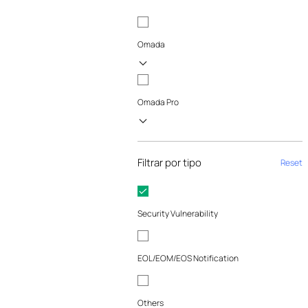
Omada
Omada Pro
Filtrar por tipo
Reset
Security Vulnerability
EOL/EOM/EOS Notification
Others