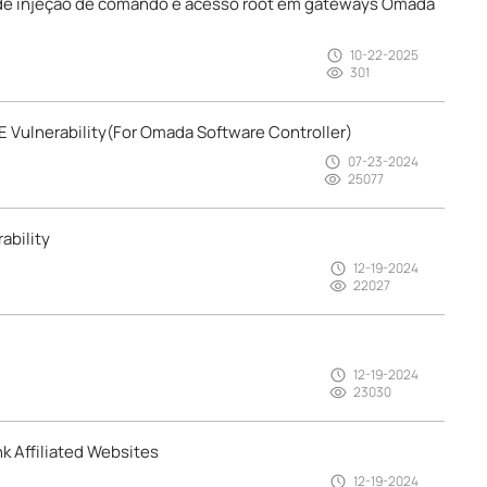
 de injeção de comando e acesso root em gateways Omada
10-22-2025
301
 Vulnerability(For Omada Software Controller)
07-23-2024
25077
ability
12-19-2024
22027
12-19-2024
23030
k Affiliated Websites
12-19-2024