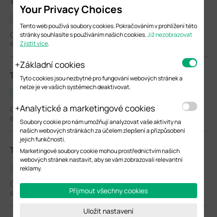
TL-SG2210MP(UN)_V2_2.0.6 Build 20221130
Your Privacy Choices
Poznámka k vydání
Tento web používá soubory cookies. Pokračováním v prohlížení této
01-16-2023
stránky souhlasíte s používáním našich cookies.
Již nezobrazovat
6064
Zjistit více
.
Základní cookies
TL-SG2210MP(UN)_V3_3.0.5 Build 20221130
Tyto cookies jsou nezbytné pro fungování webových stránek a
nelze je ve vašich systémech deaktivovat.
Poznámka k vydání
Analytické a marketingové cookies
12-30-2022
6420
Soubory cookie pro nám umožňují analyzovat vaše aktivity na
našich webových stránkách za účelem zlepšení a přizpůsobení
jejich funkčnosti.
TL-SG2210MP(UN)_V3.6_3.0.5 Build 20221130
Marketingové soubory cookie mohou prostřednictvím našich
webových stránek nastavit, aby se vám zobrazovali relevantní
Poznámka k vydání
reklamy.
12-30-2022
Přijmout všechny cookies
2587
Uložit nastavení