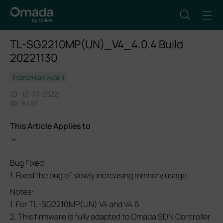
TL-SG2210MP(UN)_V4_4.0.4 Build
20221130
Poznámka k vydání
12-30-2022
6491
This Article Applies to
Bug Fixed:
1. Fixed the bug of slowly increasing memory usage.
Notes:
1. For TL-SG2210MP(UN) V4 and V4.6
2. This firmware is fully adapted to Omada SDN Controller