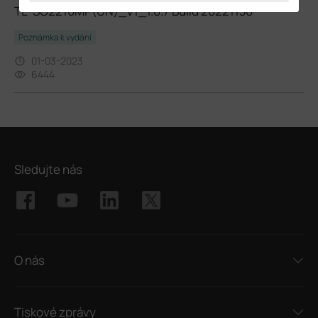
TL-SG2210MP(UN)_V1_1.0.7 Build 20221130
Poznámka k vydání
01-03-2023
6444
Sledujte nás
O nás
Tiskové zprávy