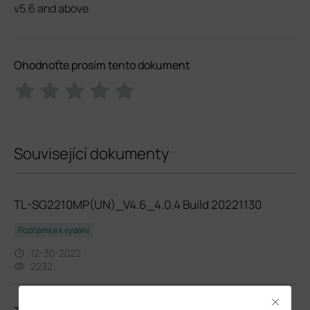
v5.6 and above.
Ohodnoťte prosím tento dokument
Související dokumenty
TL-SG2210MP(UN)_V4.6_4.0.4 Build 20221130
Poznámka k vydání
12-30-2022
2232
Close