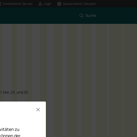
Kontaktieren Sie uns
Login
Deutschland / Deutsch
Suche
1. Mai, 25. und 26.
Close
vitäten zu
 können der