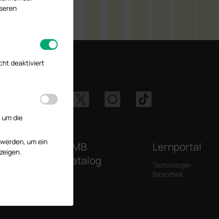
1. Mai, 25. und 26.
nseren
cht deaktiviert
 uns
, um die
 werden, um ein
len
SMB
Lernportal
zeigen.
Katalog
Technologie-
Bibliothek