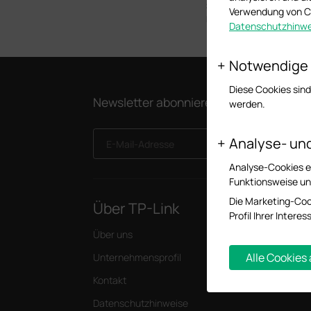
Servicezeiten: Montag bis Fre
Verwendung von Co
Dezember.
Datenschutzhinwe
Notwendige
Diese Cookies sind
Newsletter abonnieren
werden.
Analyse- un
E-Mail-Adresse
Analyse-Cookies er
Funktionsweise un
Die Marketing-Coo
Über TP-Link
Press
Profil Ihrer Inter
Über uns
News/Pre
Alle Cookies
Unternehmensprofil
Blog
Kontakt
Sicherhei
Datenschutzhinweise