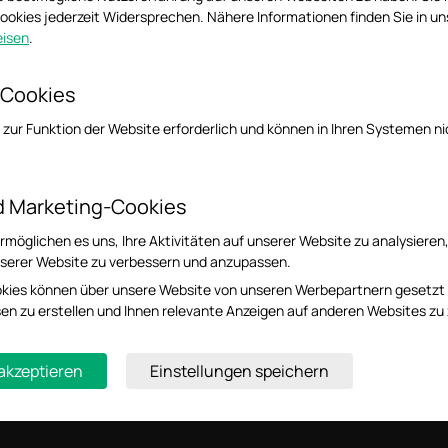
itag von 9:00 bis 20:00 Uhr, Samstag von 10:00 bis 18:00 Uhr, außer 1. und 2. Januar, 
okies jederzeit Widersprechen. Nähere Informationen finden Sie in u
isen
.
 Cookies
 zur Funktion der Website erforderlich und können in Ihren Systemen ni
Folge
d Marketing-Cookies
Registrieren
möglichen es uns, Ihre Aktivitäten auf unserer Website zu analysieren
serer Website zu verbessern und anzupassen.
kies können über unsere Website von unseren Werbepartnern gesetzt
e
Partner
Bezugsquel
essen zu erstellen und Ihnen relevante Anzeigen auf anderen Websites zu 
sse
Partner
Programm
 akzeptieren
Einstellungen speichern
tshinweis