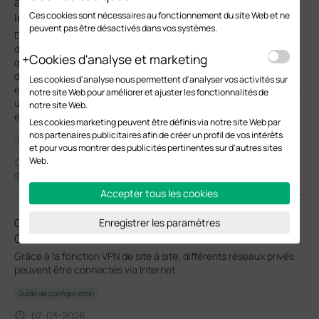
appareils Omada à travers différents sous-réseaux sur
Ces cookies sont nécessaires au fonctionnement du site Web et ne
Internet
peuvent pas être désactivés dans vos systèmes.
Dans les réseaux d'entreprise, les appareils sont souvent
déployés à travers différents sous-réseaux, ce qui rend courant
Cookies d'analyse et marketing
que les appareils Omada et le contrôleur Omada se trouvent
dans des segments de réseau séparés. Le support de l'adoption
Les cookies d'analyse nous permettent d'analyser vos activités sur
et de la gestion des appareils à travers les sous-réseaux permet
notre site Web pour améliorer et ajuster les fonctionnalités de
un contrôle centralisé sans modifier la conception réseau
notre site Web.
existante. .
Les cookies marketing peuvent être définis via notre site Web par
nos partenaires publicitaires afin de créer un profil de vos intérêts
Guide de configuration
et pour vous montrer des publicités pertinentes sur d'autres sites
Web.
06-23-2026
35450
Accepter tous les cookies
Comment configurer un VPN IPsec sur une passerelle
Enregistrer les paramètres
Omada en mode autonome
Grâce à la fonction VPN de site à site, différents réseaux privés
peuvent être connectés via Internet.
Guide de configuration
07-03-2026