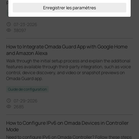
problèmes de configuration courants.
Enregistrer les paramètres
Guide de configuration
07-23-2026
38097
How to Integrate Omada Guard App with Google Home
and Amazon Alexa
Walk through the initial setup process and explain the additional
features available through third-party integration, such as voice
control, device discovery, and video or snapshot previews on
Omada Guard app.
Guide de configuration
07-29-2026
2685
How to Configure IPv6 on Omada Devices in Controller
Mode
Need to configure IPv6 on Omada Controller? Follow these steps