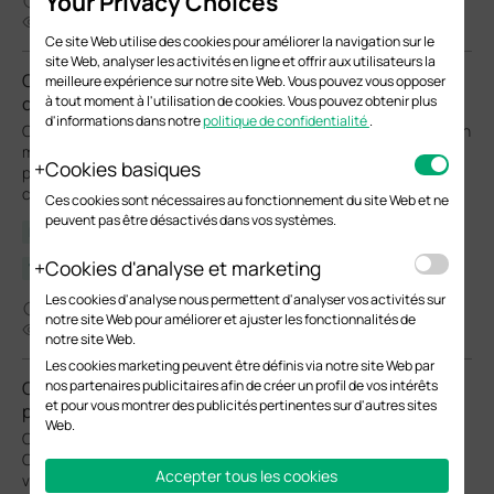
Your Privacy Choices
07-22-2026
20385
Ce site Web utilise des cookies pour améliorer la navigation sur le
site Web, analyser les activités en ligne et offrir aux utilisateurs la
Comment configurer un VLAN 802.1Q sur les
meilleure expérience sur notre site Web. Vous pouvez vous opposer
commutateurs Omada en mode contrôleur
à tout moment à l'utilisation de cookies. Vous pouvez obtenir plus
d'informations dans notre
politique de confidentialité
.
Configurer les VLAN IEEE 802.1Q sur les commutateurs Omada en
mode contrôleur à l'aide de liaisons montantes balisées et de
Cookies basiques
ports clients non balisés afin d'assurer une segmentation
correcte du réseau.
Ces cookies sont nécessaires au fonctionnement du site Web et ne
peuvent pas être désactivés dans vos systèmes.
FAQ
Cookies d'analyse et marketing
VLAN
Les cookies d'analyse nous permettent d'analyser vos activités sur
08-05-2026
notre site Web pour améliorer et ajuster les fonctionnalités de
28485
notre site Web.
Les cookies marketing peuvent être définis via notre site Web par
Comment configurer le DNS du réseau local sur la
nos partenaires publicitaires afin de créer un profil de vos intérêts
et pour vous montrer des publicités pertinentes sur d'autres sites
passerelle Omada en mode contrôleur
Web.
Configurer le DNS du réseau local (LAN) sur le contrôleur
Omada, créer des enregistrements IP, CNAME et FORWARD,
Accepter tous les cookies
vérifier la résolution DNS à l'aide de nslookup et résoudre les