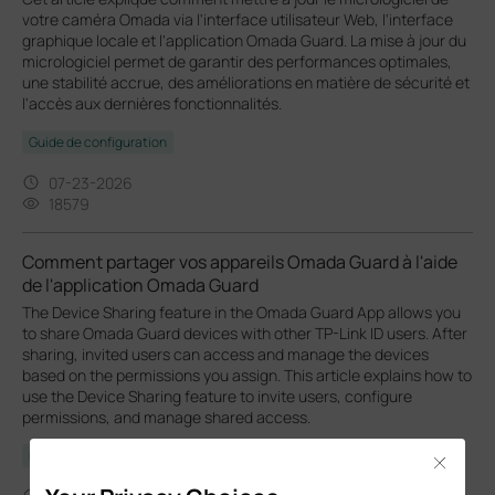
votre caméra Omada via l'interface utilisateur Web, l'interface
graphique locale et l'application Omada Guard. La mise à jour du
micrologiciel permet de garantir des performances optimales,
une stabilité accrue, des améliorations en matière de sécurité et
l'accès aux dernières fonctionnalités.
Guide de configuration
07-23-2026
18579
Comment partager vos appareils Omada Guard à l'aide
de l'application Omada Guard
The Device Sharing feature in the Omada Guard App allows you
to share Omada Guard devices with other TP-Link ID users. After
sharing, invited users can access and manage the devices
based on the permissions you assign. This article explains how to
use the Device Sharing feature to invite users, configure
permissions, and manage shared access.
FAQ
Close