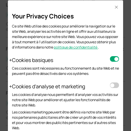
Languages)
Close
Your Privacy Choices
Guide d'installation
09-11-2025
Ce site Web utilise des cookies pour améliorer la navigation sur le
10569
site Web, analyser les activités en ligne et offrir aux utilisateurs la
meilleure expérience sur notre site Web. Vous pouvez vous opposer
à tout moment à l'utilisation de cookies. Vous pouvez obtenir plus
d'informations dans notre
politique de confidentialité
.
Fiche Produit Convertisseurs MCxx / TL-FCxx / TL-SMxx
Cookies basiques
Fiche produit
02-21-2025
Ces cookies sont nécessaires au fonctionnement du site Web et ne
1289
peuvent pas être désactivés dans vos systèmes.
Cookies d'analyse et marketing
Fiche Produit Convertisseurs de média
Les cookies d'analyse nous permettent d'analyser vos activités sur
notre site Web pour améliorer et ajuster les fonctionnalités de
Fiche produit
notre site Web.
01-25-2021
Les cookies marketing peuvent être définis via notre site Web par
nos partenaires publicitaires afin de créer un profil de vos intérêts
875
et pour vous montrer des publicités pertinentes sur d'autres sites
Web.