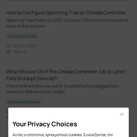
How to Configure Spanning Tree on Omada Controller
Spanning Tree Protocol (STP) is a Layer 2 Protocol that prevents
loops in the network.
Configuration Guide
07-30-2026
28643
What Should I Do If the Omada Controller (v6 or Later)
Fails to Adopt Devices?
This article will give you some troubleshooting suggestions
based on different error codes.
Troubleshooting Guide
07-15-2026
Close
18524
Your Privacy Choices
Αυτός ο ιστότοπος χρησιμοποιεί cookies. Συνεχίζοντας την