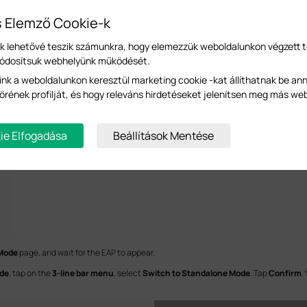
s Elemző Cookie-k
-k lehetővé teszik számunkra, hogy elemezzük weboldalunkon végzett 
módosítsuk webhelyünk működését.
ink a weboldalunkon keresztül marketing cookie -kat állíthatnak be an
örének profilját, és hogy releváns hirdetéseket jelenítsen meg más we
ie Elfogadása
Beállítások Mentése
 Mode
page, and wait for the EAP to appear.
ode
, tap on the
3-line bar menu
, select
Switch to Standalone Mode
. Tap
Confirm
.