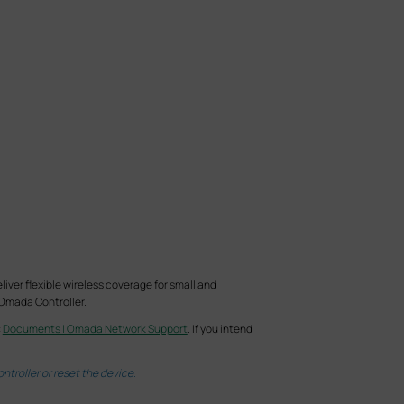
er flexible wireless coverage for small and
Omada Controller.
:
Documents | Omada Network Support
. If you intend
troller or reset the device.