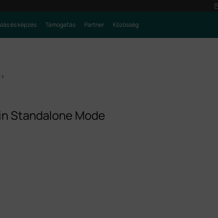
lás és képzés
Támogatás
Partner
Közösség
e
>
in Standalone Mode