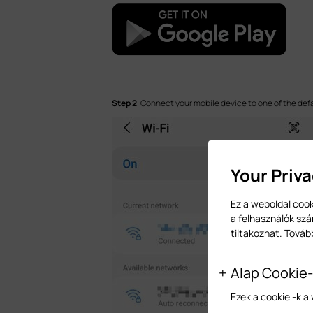
Step 2
. Connect your mobile device to one of the defa
Your Priv
Ez a weboldal cook
a felhasználók szá
tiltakozhat. Továb
Alap Cookie
Ezek a cookie -k 