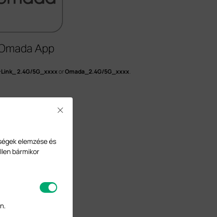
-Link_ 2.4G/5G_xxxx
or
Omada_2.4G/5G_xxxx
.
Close
ységek elemzése és
llen bármikor
n.