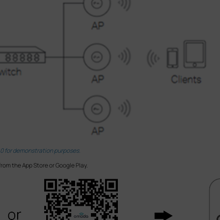
.0 for demonstration purposes.
rom the App Store or Google Play.