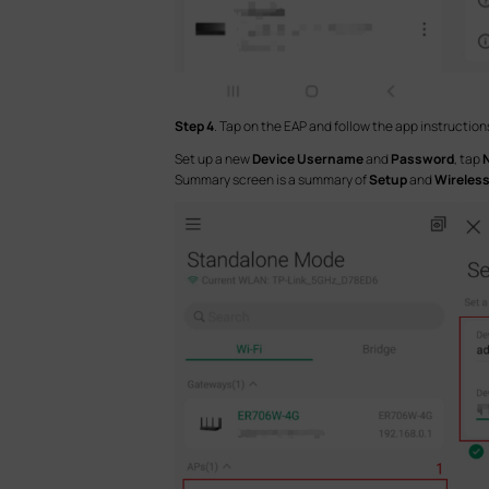
Step 4
. Tap on the EAP and follow the app instruction
Set up a new
Device Username
and
Password
, tap
Summary screen is a summary of
Setup
and
Wireless