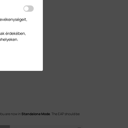
tevékenységeit,
nak érdekében,
bhelyeken.
 You are now in
Standalone Mode
. The EAP should be