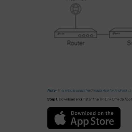
Note:
This article uses the Omada App for Android v5
Step 1.
Download and install the TP-Link Omada App f