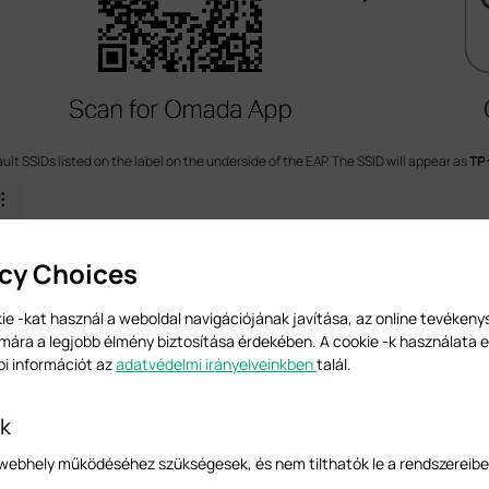
ult SSIDs listed on the label on the underside of the EAP. The SSID will appear as
TP
acy Choices
ie -kat használ a weboldal navigációjának javítása, az online tevéken
mára a legjobb élmény biztosítása érdekében. A cookie -k használata e
bi információt az
adatvédelmi irányelveinkben
talál.
-k
a webhely működéséhez szükségesek, és nem tilthatók le a rendszereibe