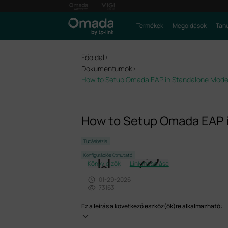
Termékek
Megoldások
Tanu
Főoldal
>
Dokumentumok
>
How to Setup Omada EAP in Standalone Mod
How to Setup Omada EAP 
Tudásbázis
Konfigurációs útmutató
Könyvjelzők
Link másolása
01-29-2026
73163
Ez a leírás a következő eszköz(ök)re alkalmazható: