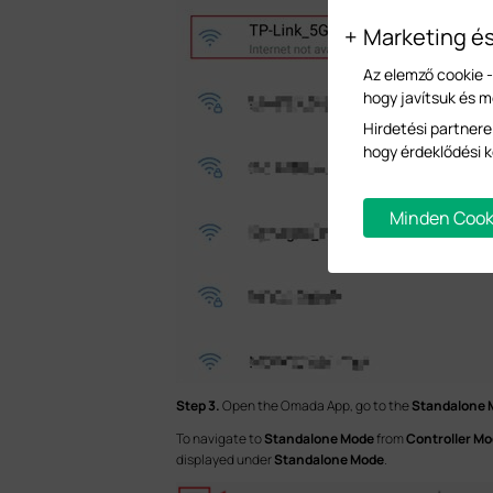
Marketing é
Az elemző cookie 
hogy javítsuk és 
Hirdetési partnere
hogy érdeklődési k
Minden Cook
Step 3.
Open the Omada App, go to the
Standalone
To navigate to
Standalone Mode
from
Controller M
displayed under
Standalone Mode
.