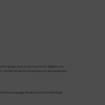
other power source, such as a 12v DC Adapter or a
h, the EAP will send and receive both data and power
nterface or manage the device in Controller Mode.