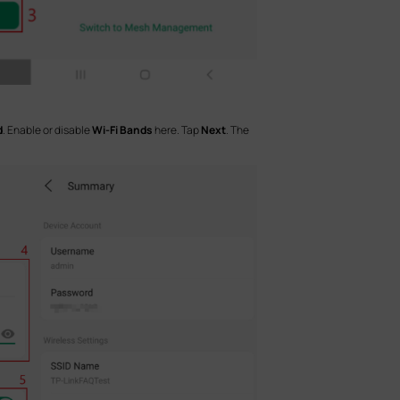
d
. Enable or disable
Wi-Fi Bands
here. Tap
Next
. The