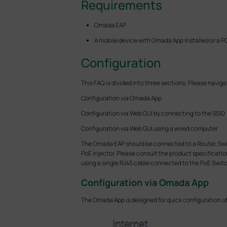
Requirements
Omada EAP
A mobile device with Omada App installed or a P
Configuration
This FAQ is divided into three sections. Please naviga
Configuration via Omada App
Configuration via Web GUI by connecting to the SSID
Configuration via Web GUI using a wired computer
The Omada EAP should be connected to a Router, Switc
PoE injector. Please consult the product specificat
using a single RJ45 cable connected to the PoE Switc
Configuration via Omada App
The Omada App is designed for quick configuration o