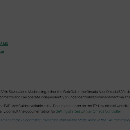
 SSID
ter
AP in Standalone Mode using either the Web GUI or the Omada App. Omada EAPs deliv
ironments and can operate independently or under centralized management via an 
he EAP User Guide available in the Document center on the TP-Link official website
lly, consult the documentation for
Getting started with an Omada Controller
.
s managed by a controller. To restore Standalone Mode, remove the EAP from the con