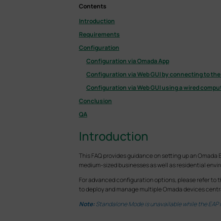
Contents
Introduction
Requirements
Configuration
Configuration via Omada App
Configuration via Web GUI by connecting to the
Configuration via Web GUI using a wired compu
Conclusion
QA
Introduction
This FAQ provides guidance on setting up an Omada E
medium-sized businesses as well as residential env
For advanced configuration options, please refer to t
to deploy and manage multiple Omada devices centra
Note:
Standalone Mode is unavailable while the EAP i