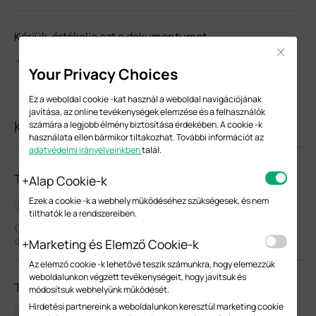
Kérjük, értékelje ezt a dokumentumot
Close
Your Privacy Choices
Ez a weboldal cookie -kat használ a weboldal navigációjának
javítása, az online tevékenységek elemzése és a felhasználók
Kapcsolódó dokumentumok
számára a legjobb élmény biztosítása érdekében. A cookie -k
használata ellen bármikor tiltakozhat. További információt az
adatvédelmi irányelveinkben
talál.
TL-FC111A-20(UN)_V1_Datasheet
Alap Cookie-k
Ezek a cookie -k a webhely működéséhez szükségesek, és nem
Adatlap
tilthatók le a rendszereiben.
03-17-2021
9164
Marketing és Elemző Cookie-k
Az elemző cookie -k lehetővé teszik számunkra, hogy elemezzük
weboldalunkon végzett tevékenységeit, hogy javítsuk és
TL-FC311B-20(UN)_V1_Datasheet
módosítsuk webhelyünk működését.
Hirdetési partnereink a weboldalunkon keresztül marketing cookie
Adatlap