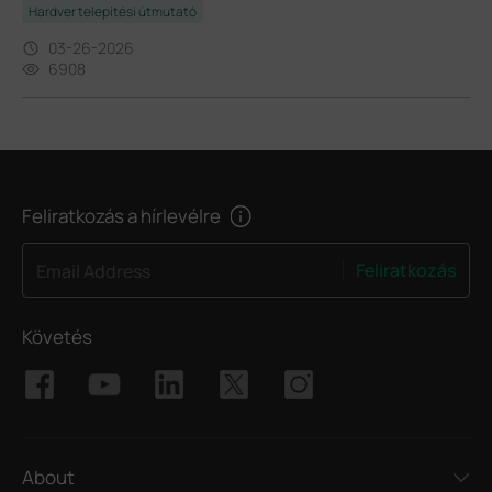
Hardver telepítési útmutató
03-26-2026
6908
Feliratkozás a hírlevélre
Feliratkozás
Email Address
Követés
About