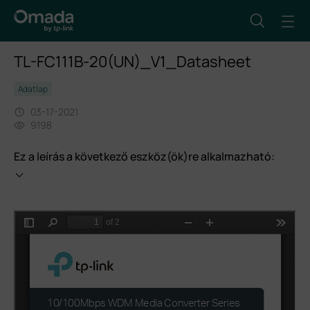
TL-FC111B-20(UN)_V1_Datasheet
Adatlap
03-17-2021
9198
Ez a leírás a következő eszköz(ök)re alkalmazható: