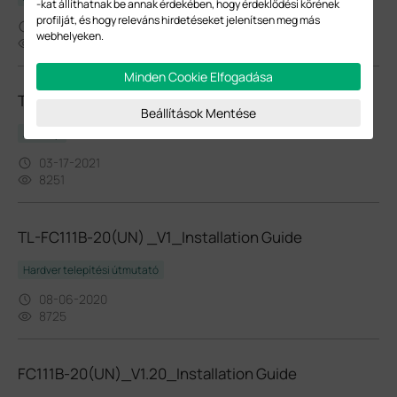
-kat állíthatnak be annak érdekében, hogy érdeklődési körének
profilját, és hogy releváns hirdetéseket jelenítsen meg más
02-05-2021
webhelyeken.
9888
Minden Cookie Elfogadása
TL-FC111PB-20(UN)_V1_Datasheet
Beállítások Mentése
Adatlap
03-17-2021
8251
TL-FC111B-20(UN) _V1_Installation Guide
Hardver telepítési útmutató
08-06-2020
8725
FC111B-20(UN)_V1.20_Installation Guide