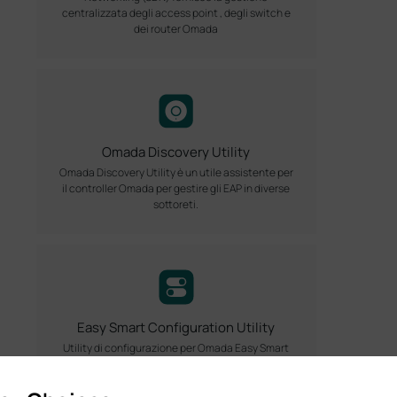
centralizzata degli access point , degli switch e
dei router Omada
Omada Discovery Utility
Omada Discovery Utility è un utile assistente per
il controller Omada per gestire gli EAP in diverse
sottoreti.
Easy Smart Configuration Utility
Utility di configurazione per Omada Easy Smart
Switch.