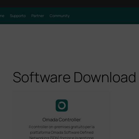
one
Supporto
Partner
Community
Software Download
Omada Controller
Il controller on-premises gratuito per la
piattaforma Omada Software Defined
Networking (SDN) fornisce la gestione