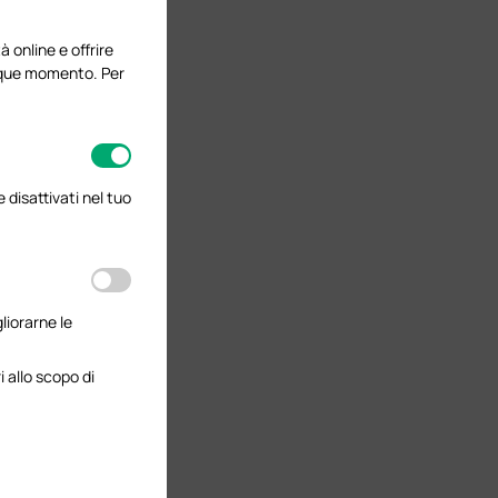
à online e offrire
lunque momento. Per
disattivati nel tuo
gliorarne le
 allo scopo di