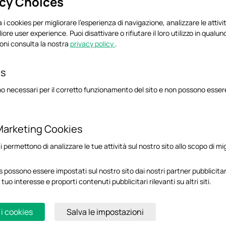
acy Choices
 i cookies per migliorare l'esperienza di navigazione, analizzare le attivit
liore user experience. Puoi disattivare o rifiutare il loro utilizzo in qua
oni consulta la nostra
privacy policy
.
VPN Client
Client VPN gratuito per router Omada.
es
o necessari per il corretto funzionamento del sito e non possono essere 
Marketing Cookies
USB Console Driver
Driver console USB per switch Omada con porta
ci permettono di analizzare le tue attività sul nostro sito allo scopo di mi
console USB
 possono essere impostati sul nostro sito dai nostri partner pubblicitari
 tuo interesse e proporti contenuti pubblicitari rilevanti su altri siti.
 i cookies
Salva le impostazioni
Navi