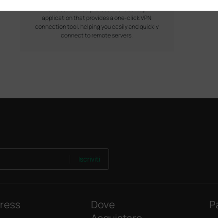
Omada Navi is a professional desktop
application that provides a one-click VPN
connection tool, helping you easily and quickly
connect to remote servers.
Iscriviti
ress
Dove
P
Acquistare