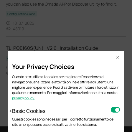
you can also use the Omada APP or Discover Utility to find it.
Configuration Guide
10-07-2025
48019
TL-POE160S(UN)_V2.6_Installation Guide
Close
Guida all'installazione dell'hardware
Your Privacy Choices
07-10-2023
4752
Questo sito utilizza i cookies per migliorare l'esperienza di
navigazione, analizzare le attività online e offrire agli utenti una
migliore user experience. Puoi disattivare o rifiutare il loro utilizzo in
qualunque momento. Per maggiori informazioni consulta la nostra
privacy policy
.
Basic Cookies
Questi cookies sono necessari per il corretto funzionamento del
sito e non possono essere disattivati nel tuo sistema.