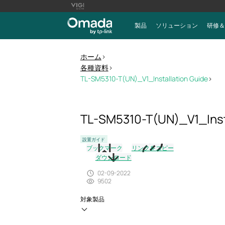
製品
ソリューション
研修＆
ホーム
>
各種資料
>
TL-SM5310-T(UN)_V1_Installation Guide
>
TL-SM5310-T(UN)_V1_Inst
設置ガイド
ブックマーク
リンクをコピー
ダウンロード
02-09-2022
9502
対象製品