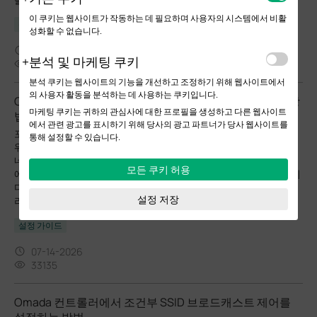
이 쿠키는 웹사이트가 작동하는 데 필요하며 사용자의 시스템에서 비활
설정 가이드
성화할 수 없습니다.
07-15-2026
분석 및 마케팅 쿠키
6439
분석 쿠키는 웹사이트의 기능을 개선하고 조정하기 위해 웹사이트에서
의 사용자 활동을 분석하는 데 사용하는 쿠키입니다.
Omada 컨트롤러(v6.2 이상)에서 포털 인증을 설정하는 방
마케팅 쿠키는 귀하의 관심사에 대한 프로필을 생성하고 다른 웹사이트
법
에서 관련 광고를 표시하기 위해 당사의 광고 파트너가 당사 웹사이트를
포털 인증은 음식점이나 슈퍼마켓의 고객과 같이 일시적으로 네트
통해 설정할 수 있습니다.
워크에 접속해야 하는 클라이언트에게 인증 서비스를 제공합니다.
네트워크에 접속하려면 이러한 클라이언트는 인증 로그인 페이지
모든 쿠키 허용
에 접속한 후 올바른 로그인 정보를 입력하여 인증을 완료해야 합니
다. 또한 인증 로그인 페이지를 사용자 지정하고, 인증을 완료한 클
설정 저장
라이언트가 리디렉션될 URL을 지정할 수 있습니다.
설정 가이드
07-14-2026
33135
Omada 컨트롤러에서 조건부 SSID 브로드캐스트 제어를
설정하는 방법