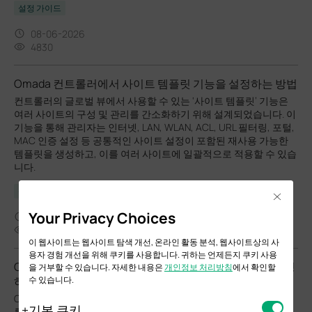
설정 가이드
08-06-2026
4830
Omada 컨트롤러에서 사이트 템플릿 기능을 설정하는 방법
컨트롤러의 글로벌 뷰에서 사용할 수 있는 ‘사이트 템플릿’ 기능은
여러 사이트의 구성 및 관리를 간소화하기 위해 설계되었습니다. 이
기능을 통해 관리자는 인터넷, LAN, WLAN, ACL, URL 필터링, 포털,
MAC 인증 설정 등 공통적인 사이트 설정이 포함된 재사용 가능한
템플릿을 생성하고, 이를 여러 사이트에 일괄적으로 적용할 수 있습
니다.
설정 가이드
Close
Your Privacy Choices
07-15-2026
49217
이 웹사이트는 웹사이트 탐색 개선, 온라인 활동 분석, 웹사이트상의 사
용자 경험 개선을 위해 쿠키를 사용합니다. 귀하는 언제든지 쿠키 사용
Omada 무선 브릿지 장치를 사용해 PtMP 무선 연결을 구성
을 거부할 수 있습니다. 자세한 내용은
개인정보 처리방침
에서 확인할
하는 방법
수 있습니다.
Omada 브릿지 장치로 PtMP 연결을 구성하는 다섯 가지 시나리오
기본 쿠키
를 소개합니다.