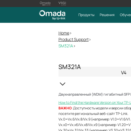
Продукты
Решения
Обуче
Home
>
Product Support
>
SM321A
>
SM321A
V4
Двухнаправленный (WDM) гигабитный SFP 
How to Find the Hardware Version on Your TP-
ВАЖНО
: Доступность модели и версии обо
посетите региональный веб-сайт TP-Link.
Vx.0=Vx.6/Vx.8/Vx.9 (например: V1.0=V1.6/V1.
Vx.x0=Vx.x6/Vx.x8/Vx.x9 (например: V1.20=V1
Vx.30=Vx.32/Vx.33 (например: V3.30=V3.32/