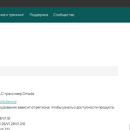
ние и треннинг
Поддержка
Сообщество
LC трансивер Omada
Link Device
рудования зависит от региона. Чтобы узнать о доступности продукта,
8/V1.9)
.26/V1.28/V1.29)
V3.33)