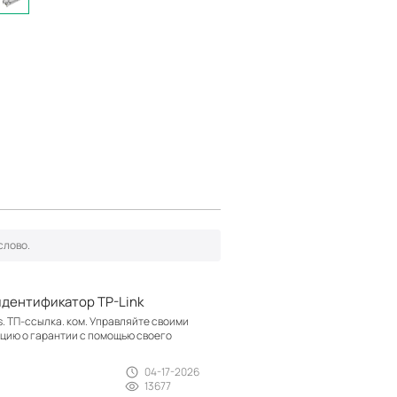
идентификатор TP-Link
s. ТП-ссылка. ком. Управляйте своими
цию о гарантии с помощью своего
04-17-2026
13677