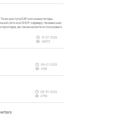
Точки доступа EAP или коммутаторы,
альной сети или DHCP-серверу. Независимо
онтроллера, вы также можете использовать
10-07-2025
48073
09-07-2025
4158
08-30-2025
2766
verters