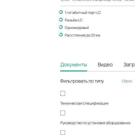
1 гигабитный порт LC
Разъём LC
Одномодовый
Расстояние до 20 км
Документы
Видео
Загр
Фильтровать по типу
Сброс
Техническая спецификация
Руководство по установке оборудования