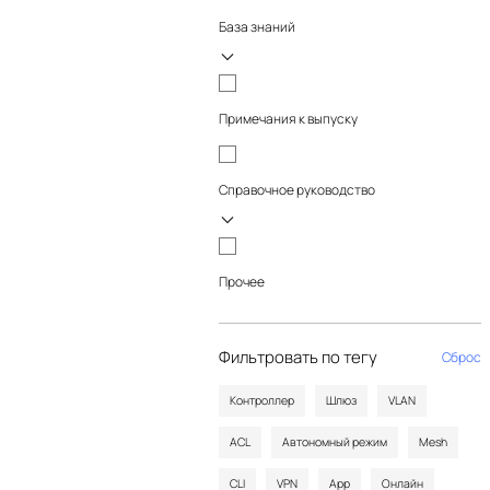
База знаний
Примечания к выпуску
Справочное руководство
Прочее
Фильтровать по тегу
Сброс
Контроллер
Шлюз
VLAN
ACL
Автономный режим
Mesh
CLI
VPN
App
Онлайн