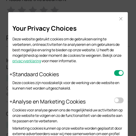
Close
Your Privacy Choices
Related Documents
Deze website gebruikt cookies om de gebruikservaring te
verbeteren, onlineactiviteiten te analyseren en om gebruikers de
best mogelijke ervaring te bieden op onze website. U heeft de
mogelijkheid op ieder moment de cookies te weigeren. Bekijk onze
Indoor&Outdoor&Wall&Extender AP(EU2_16
privacyverklaring
voor meer informatie.
Languages)
Standaard Cookies
Hardware Installation Guide
Deze cookies zijn noodzakelijk voor de werking van de website en
07-29-2024
kunnen niet worden uitgeschakeld.
16739
Analyse en Marketing Cookies
Cookies voor analyse geven ons de mogelijkheid uw activiteiten op
Outdoor AP(EU1_12 Languages)_Installation Guide
onze website te volgen en zo de functionaliteit van de website aan
te passen en te verbeteren.
Hardware Installation Guide
Marketing cookies kunnen op onze website worden geplaatst door
externe adverteerders waar wij mee samenwerken om een profiel
03-01-2018