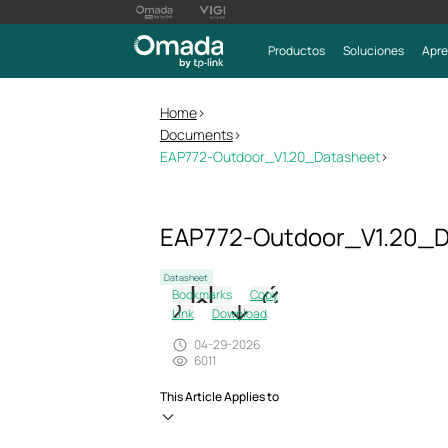
Productos
Soluciones
Apre
Home
>
Documents
>
EAP772-Outdoor_V1.20_Datasheet
>
EAP772-Outdoor_V1.20_D
Datasheet
Bookmarks
Copy
Link
Download
04-29-2026
6011
This Article Applies to