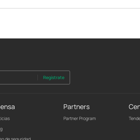
Regístrate
rensa
Partners
Cen
icias
Partner Program
Tende
og
iso de seguridad