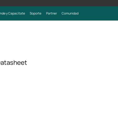
nde y Capacítate
Soporte
Partner
Comunidad
atasheet