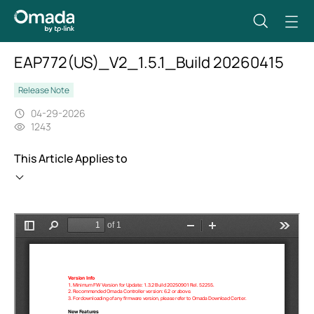
EAP772(US)_V2_1.5.1_Build 20260415
Release Note
04-29-2026
1243
This Article Applies to