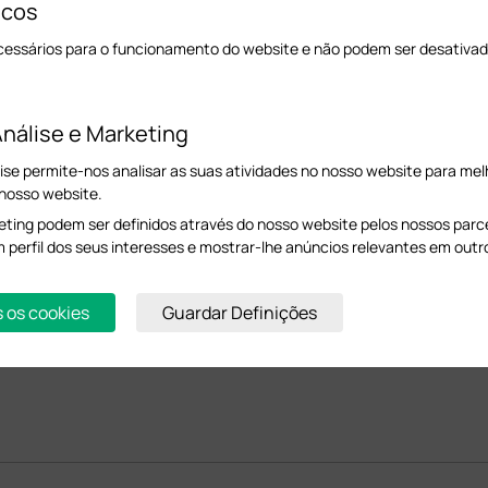
icos
cessários para o funcionamento do website e não podem ser desativad
nálise e Marketing
ise permite-nos analisar as suas atividades no nosso website para melh
 nosso website.
ting podem ser definidos através do nosso website pelos nossos parcei
m perfil dos seus interesses e mostrar-lhe anúncios relevantes em outr
cionados
s os cookies
Guardar Definições