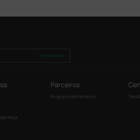
Inscreva-se
nsa
Parceiros
Cen
Programa de Parceiros
Tendê
Segurança