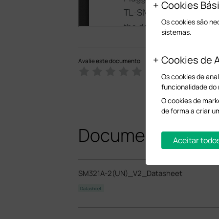
Cookies Bás
Os cookies são ne
sistemas.
Cookies de A
Avalie este documento
Os cookies de anal
funcionalidade do
O cookies de marke
de forma a criar u
Documentos Rela
Aceitar todo
SM321A-2(UN)_V2_Datasheet
Datasheet