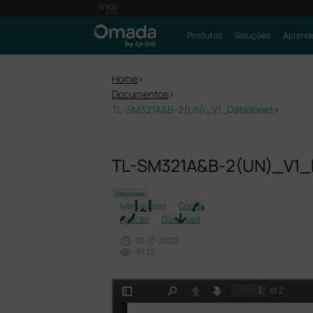
Produtos
Soluções
Aprende
Home
>
Documentos
>
TL-SM321A&B-2(UN)_V1_Datasheet
>
TL-SM321A&B-2(UN)_V1_
Datasheet
Marcadores
Copiar
ligação
Download
07-17-2020
9335