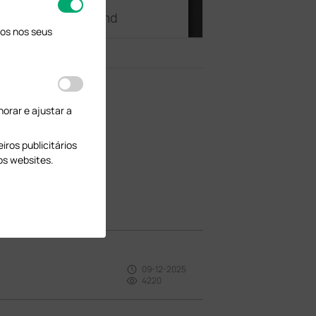
os nos seus
orar e ajustar a
ros publicitários
os websites.
09-12-2025
4220