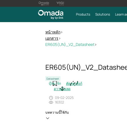
Products
Solutions
Learn a
หน้าหลัก
>
เอกสาร
>
ER605(UN)_V2_Datasheet
>
ER605(UN)_V2_Datashe
Datasheet
บุ๊กมาร์ก
คัดลอกลิงก์
ดาวน์โหลด
09-02-2025
16302
บทความนี้ใช้กับ