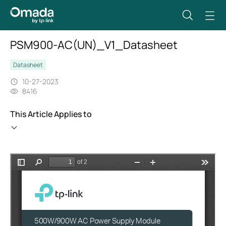
PSM900-AC(UN)_V1_Datasheet
Datasheet
10-27-2023
8416
This Article Applies to