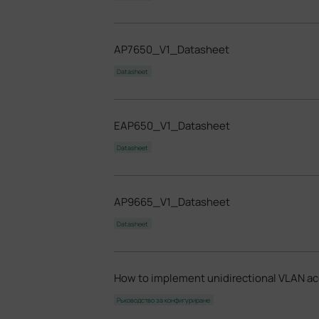
AP7650_V1_Datasheet
Datasheet
EAP650_V1_Datasheet
Datasheet
AP9665_V1_Datasheet
Datasheet
How to implement unidirectional VLAN ac
Ръководство за конфигуриране