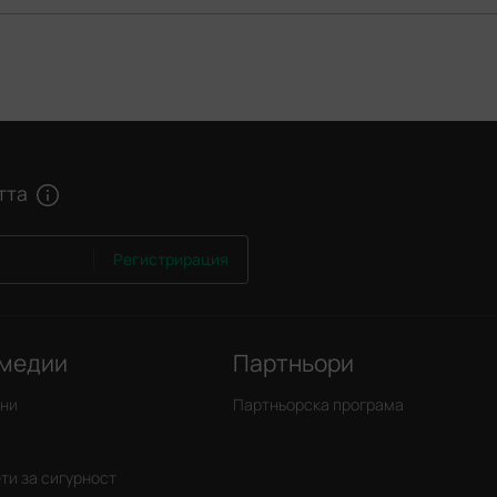
тта
Регистрирация
 медии
Партньори
ини
Партньорска програма
ти за сигурност