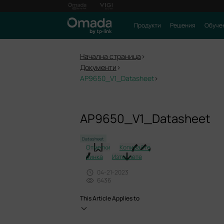
Продукти
Решения
Обуче
Начална страница
>
Документи
>
AP9650_V1_Datasheet
>
AP9650_V1_Datasheet
Datasheet
Отметки
Копирайте
линка
Изтеглете
04-21-2023
6436
This Article Applies to