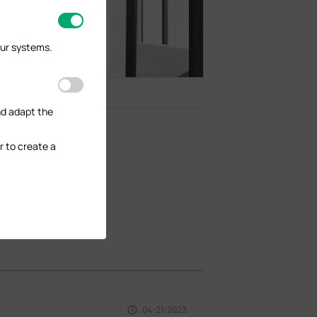
our systems.
nd adapt the
r to create a
04-21-2023