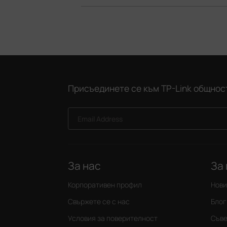
Присъединете се към TP-Link общнос
Email Address
За нас
За
Корпоративен профил
Нов
Свържете се с нас
Блог
Условия за поверителност
Съве