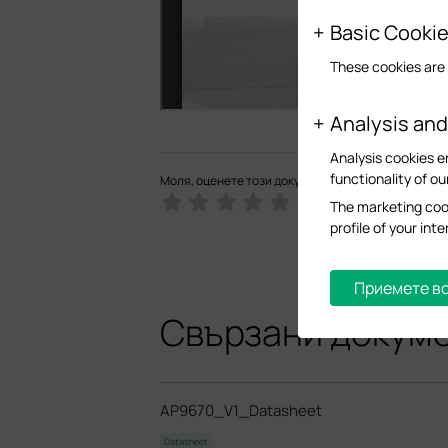
Basic Cooki
These cookies are 
Analysis an
Analysis cookies e
functionality of ou
Моля, оценете този документ
The marketing cook
profile of your in
Приемете вс
Свързани докум
AP9670_V1_Datasheet
Datasheet