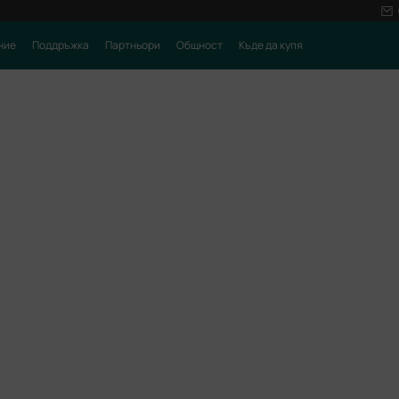
ние
Поддръжка
Партньори
Общност
Къде да купя