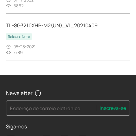
6862
TL-SG3210XHP-M2(UN)_V1_20210409
Release Note
05-28-2021
7789
Newsletter
Inscreva-se
Endereço de correio eletrónico
Siga-nos