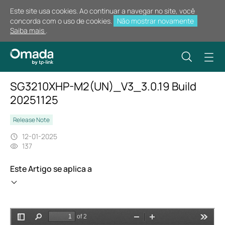
Este site usa cookies. Ao continuar a navegar no site, você
concorda com o uso de cookies.
Não mostrar novamente
Saiba mais
.
SG3210XHP-M2(UN)_V3_3.0.19 Build
20251125
Release Note
12-01-2025
137
Este Artigo se aplica a