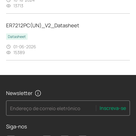
13713
ER7212PC(UN)_V2_Datasheet
Datasheet
01-06-2026
15389
Newsletter
Inscreva-se
Endereço de correio eletrónico
Siga-nos