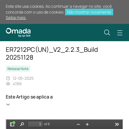
Este site usa cookies. Ao continuar a navegar no site, você
concorda com o uso de cookies.
Não mostrar novamente
Saiba mais
.
ER7212PC(UN)_V2_2.2.3_Build
20251128
Release Note
12-05-2025
4199
Este Artigo se aplica a