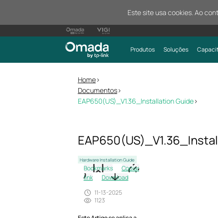
Este site usa cookies. Ao con
Produtos
Soluções
Capaci
Home
>
Documentos
>
EAP650(US)_V1.36_Installation Guide
>
EAP650(US)_V1.36_Instal
Hardware Installation Guide
Bookmarks
Copiar
link
Download
11-13-2025
1123
Este Artigo se aplica a