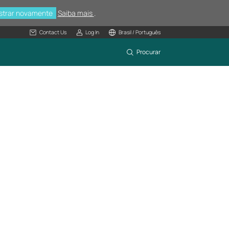
strar novamente
Saiba mais
.
Contact Us
Log In
Brasil / Português
Procurar