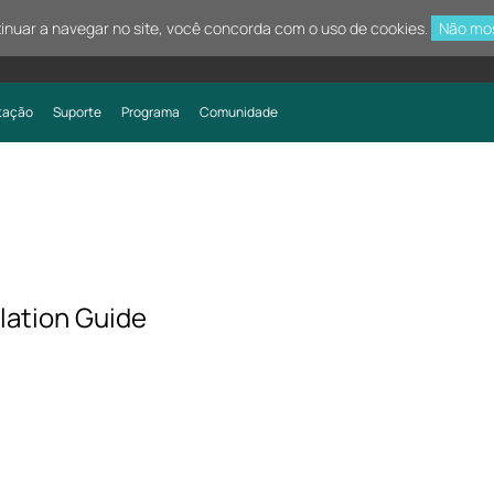
tinuar a navegar no site, você concorda com o uso de cookies.
Não mo
tação
Suporte
Programa
Comunidade
lation Guide