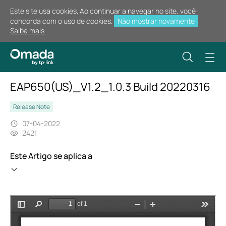
Este site usa cookies. Ao continuar a navegar no site, você
concorda com o uso de cookies.
Não mostrar novamente
Saiba mais
.
EAP650(US)_V1.2_1.0.3 Build 20220316
Release Note
07-04-2022
2421
Este Artigo se aplica a