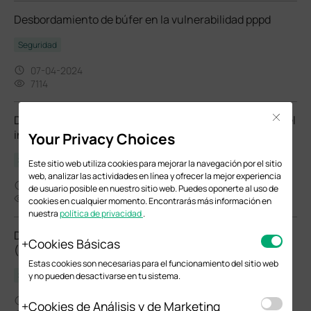
Desbordamiento de búfer en la vulnerabilidad pppd
Seguridad
07-04-2024
7114
Declaración sobre las vulnerabilidades observadas en el
Close
informe del sistema Omada
Your Privacy Choices
Seguridad
Este sitio web utiliza cookies para mejorar la navegación por el sitio
web, analizar las actividades en línea y ofrecer la mejor experiencia
07-02-2024
de usuario posible en nuestro sitio web. Puedes oponerte al uso de
9329
cookies en cualquier momento. Encontrarás más información en
nuestra
política de privacidad
.
Declaración de vulnerabilidades de Fragmento y Forja
Cookies Básicas
(FragAttacks)
Estas cookies son necesarias para el funcionamiento del sitio web
Seguridad
y no pueden desactivarse en tu sistema.
11-19-2021
Cookies de Análisis y de Marketing