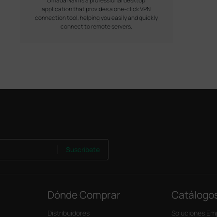
Omada Navi is a professional desktop
application that provides a one-click VPN
connection tool, helping you easily and quickly
connect to remote servers.
Suscríbete
Dónde Comprar
Catálogo
Distribuidores
Soluciones Em