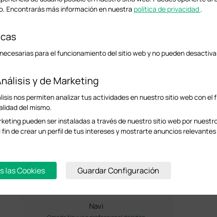
. Encontrarás más información en nuestra
política de privacidad
.
icas
VPN
Cliente VPN gratuito para routers Omada.
necesarias para el funcionamiento del sitio web y no pueden desactiva
nálisis y de Marketing
isis nos permiten analizar tus actividades en nuestro sitio web con el f
alidad del mismo.
Driver USB Console
keting pueden ser instaladas a través de nuestro sitio web por nuestr
Controlador de consola USB para switches
l fin de crear un perfil de tus intereses y mostrarte anuncios relevantes 
Omada con puerto de consola USB.
s las Cookies
Guardar Configuración
Navi