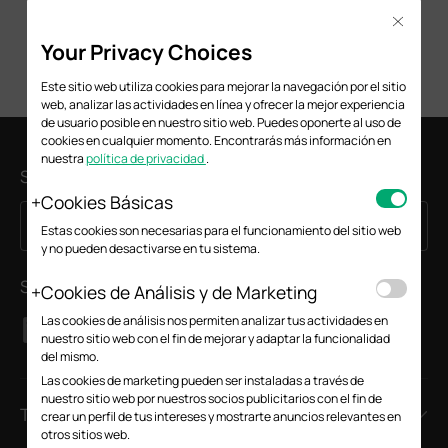
Close
Your Privacy Choices
Este sitio web utiliza cookies para mejorar la navegación por el sitio
web, analizar las actividades en línea y ofrecer la mejor experiencia
de usuario posible en nuestro sitio web. Puedes oponerte al uso de
cookies en cualquier momento. Encontrarás más información en
nuestra
política de privacidad
.
Suscripción
Cookies Básicas
Suscríbete
Dirección de correo electrónico
Estas cookies son necesarias para el funcionamiento del sitio web
y no pueden desactivarse en tu sistema.
Síguenos
Cookies de Análisis y de Marketing
Las cookies de análisis nos permiten analizar tus actividades en
nuestro sitio web con el fin de mejorar y adaptar la funcionalidad
del mismo.
Las cookies de marketing pueden ser instaladas a través de
nuestro sitio web por nuestros socios publicitarios con el fin de
TP-Link
crear un perfil de tus intereses y mostrarte anuncios relevantes en
otros sitios web.