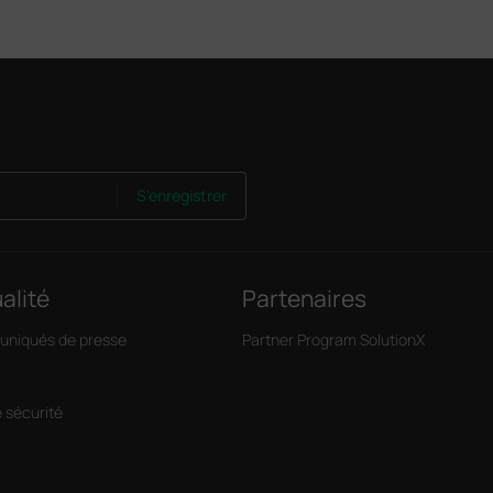
S'enregistrer
alité
Partenaires
niqués de presse
Partner Program SolutionX
e sécurité