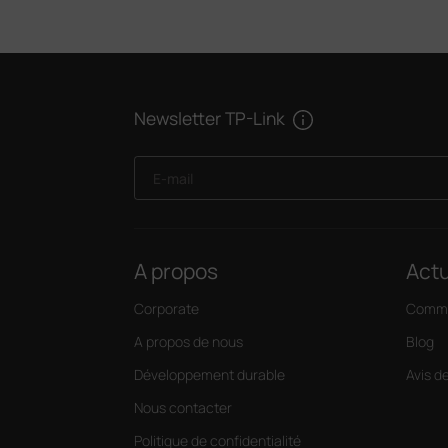
Newsletter TP-Link
E-mail
A propos
Actu
Corporate
Commu
A propos de nous
Blog
Développement durable
Avis d
Nous contacter
Politique de confidentialité