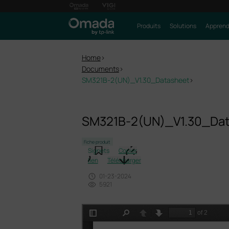
Produits
Solutions
Apprendr
Home
>
Documents
>
SM321B-2(UN)_V1.30_Datasheet
>
SM321B-2(UN)_V1.30_Da
Fiche produit
Signets
Copier
lien
Télécharger
01-23-2024
5921