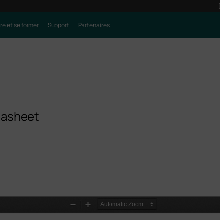
e et se former
Support
Partenaires
tasheet