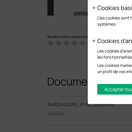
Cookies bas
Ces cookies sont 
systèmes.
Veuillez noter ce document
Cookies d'an
Les cookies d'anal
les fonctionnalité
Les cookies market
un profil de vos i
Documents conn
Accepter tou
SM321A-2(UN)_V1.30_Datasheet
Fiche produit