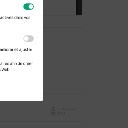
activés dans vos
éliorer et ajuster
aires afin de créer
s Web.
01-23-2024
6442