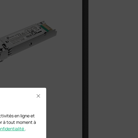
Close
tivités en ligne et
ser à tout moment à
onfidentialité
.