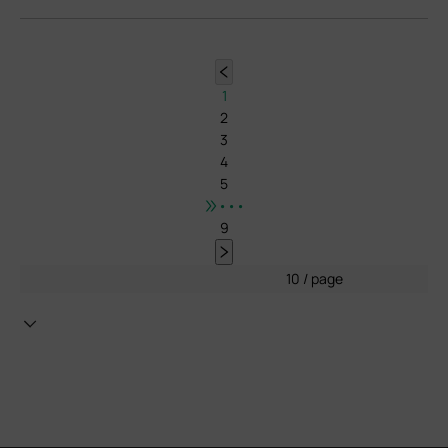
1
2
3
4
5
•••
9
10 / page