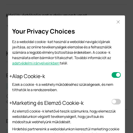
Kérjük, értékelje ezt a dokumentumot
Close
Your Privacy Choices
Ez a weboldal cookie -kat használ a weboldal navigációjának
javítása, az online tevékenységek elemzése és a felhasználók
Kapcsolódó dokumentumok
számára a legjobb élmény biztosítása érdekében. A cookie -k
használata ellen bármikor tiltakozhat. További információt az
adatvédelmi irányelveinkben
talál.
EAP650_V3.6_Datasheet
Alap Cookie-k
Ezek a cookie -k a webhely működéséhez szükségesek, és nem
Adatlap
tilthatók le a rendszereiben.
03-27-2026
1697
Marketing és Elemző Cookie-k
Az elemző cookie -k lehetővé teszik számunkra, hogy elemezzük
weboldalunkon végzett tevékenységeit, hogy javítsuk és
EAP650_V3.0_Datasheet
módosítsuk webhelyünk működését.
Hirdetési partnereink a weboldalunkon keresztül marketing cookie
Adatlap