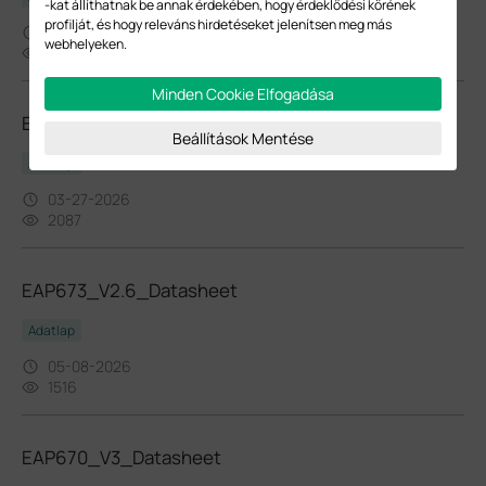
-kat állíthatnak be annak érdekében, hogy érdeklődési körének
profilját, és hogy releváns hirdetéseket jelenítsen meg más
03-27-2026
webhelyeken.
6646
Minden Cookie Elfogadása
EAP653_V3.6_Datasheet
Beállítások Mentése
Adatlap
03-27-2026
2087
EAP673_V2.6_Datasheet
Adatlap
05-08-2026
1516
EAP670_V3_Datasheet