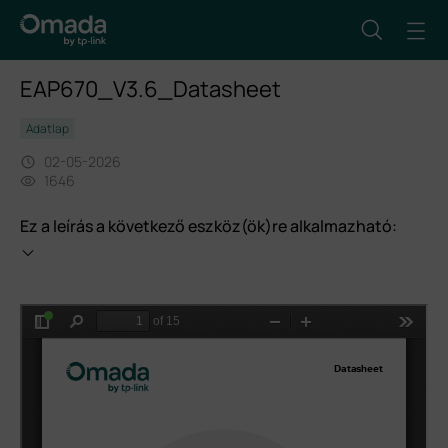
EAP670_V3.6_Datasheet
Adatlap
02-05-2026
1646
Ez a leírás a következő eszköz(ök)re alkalmazható: