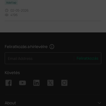
Adatlap
02-05-2026
4196
Feliratkozás a hírlevélre
Feliratkozás
Email Address
Követés
About