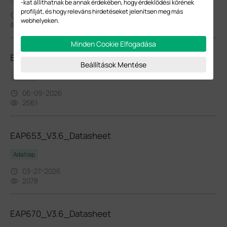
-kat állíthatnak be annak érdekében, hogy érdeklődési körének
profilját, és hogy releváns hirdetéseket jelenítsen meg más
05-08-2026
webhelyeken.
6768
Minden Cookie Elfogadása
EAP773_V1.6_Datasheet
Beállítások Mentése
Adatlap
06-09-2026
2561
EAP653_V3.6_Datasheet
Adatlap
03-27-2026
2078
EAP670_V3.6_Datasheet