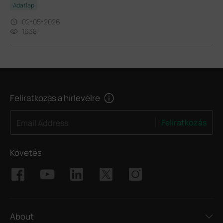
Adatlap
02-05-2026
1638
Feliratkozás a hírlevélre
Feliratkozás
Email Address
Követés
About