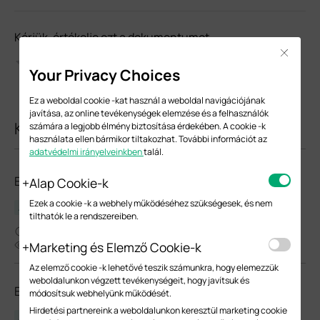
Kérjük, értékelje ezt a dokumentumot
Close
Your Privacy Choices
Ez a weboldal cookie -kat használ a weboldal navigációjának
javítása, az online tevékenységek elemzése és a felhasználók
Kapcsolódó dokumentumok
számára a legjobb élmény biztosítása érdekében. A cookie -k
használata ellen bármikor tiltakozhat. További információt az
adatvédelmi irányelveinkben
talál.
EAP773_V2.0_Datasheet
Alap Cookie-k
Ezek a cookie -k a webhely működéséhez szükségesek, és nem
Adatlap
tilthatók le a rendszereiben.
05-08-2026
5936
Marketing és Elemző Cookie-k
Az elemző cookie -k lehetővé teszik számunkra, hogy elemezzük
weboldalunkon végzett tevékenységeit, hogy javítsuk és
EAP773_V2.60_Datasheet
módosítsuk webhelyünk működését.
Hirdetési partnereink a weboldalunkon keresztül marketing cookie
Adatlap