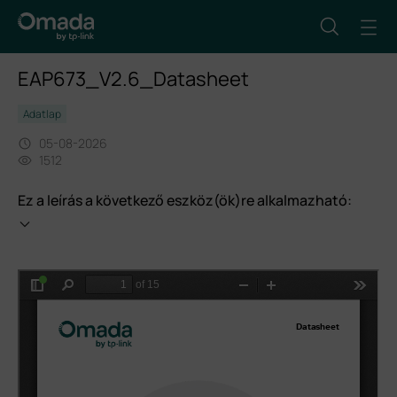
EAP673_V2.6_Datasheet
Adatlap
05-08-2026
1512
Ez a leírás a következő eszköz(ök)re alkalmazható: