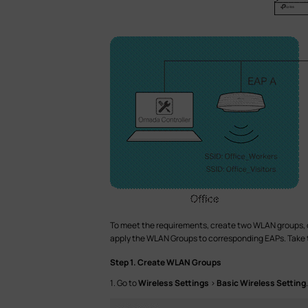
To meet the requirements, create two WLAN groups, on
apply the WLAN Groups to corresponding EAPs. Take t
Step 1. Create WLAN Groups
1. Go to
Wireless Settings
>
Basic Wireless Setting