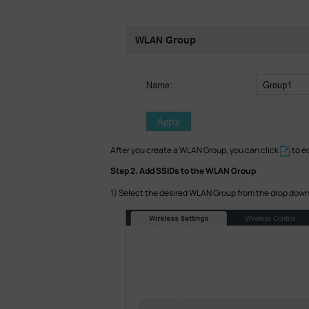
After you create a WLAN Group, you can click
to e
Step 2. Add SSIDs to the WLAN Group
1) Select the desired WLAN Group from the drop down 