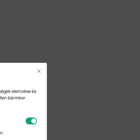
Close
ységek elemzése és
llen bármikor
n.