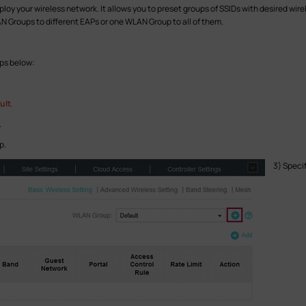
oy your wireless network. It allows you to preset groups of SSIDs with desired wir
N Groups to different EAPs or one WLAN Group to all of them.
eps below:
ult
.
.
p.
3) Speci