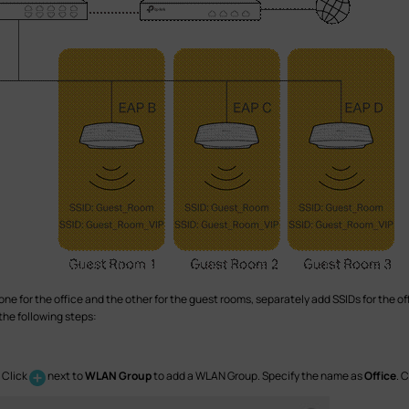
e for the office and the other for the guest rooms, separately add SSIDs for the o
he following steps:
.
Click
next to
WLAN Group
to add a WLAN Group. Specify the name as
Office
. 