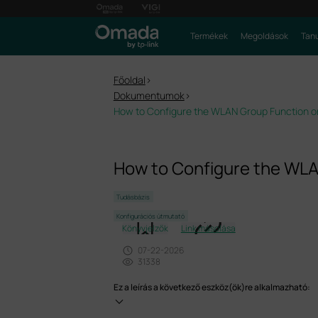
Termékek
Megoldások
Tanu
Főoldal
>
Dokumentumok
>
How to Configure the WLAN Group Function o
How to Configure the WLA
Tudásbázis
Konfigurációs útmutató
Könyvjelzők
Link másolása
07-22-2026
31338
Ez a leírás a következő eszköz(ök)re alkalmazható: