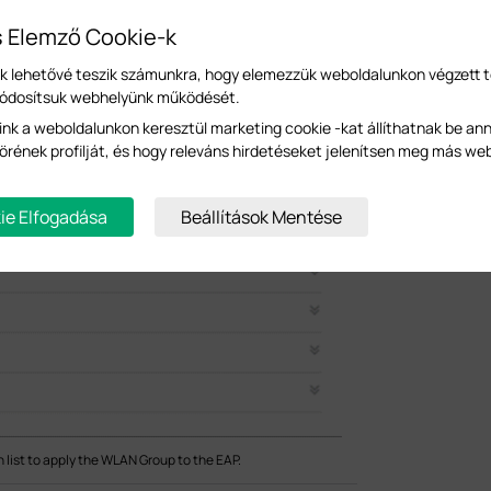
s Elemző Cookie-k
-k lehetővé teszik számunkra, hogy elemezzük weboldalunkon végzett 
módosítsuk webhelyünk működését.
ink a weboldalunkon keresztül marketing cookie -kat állíthatnak be an
örének profilját, és hogy releváns hirdetéseket jelenítsen meg más we
ie Elfogadása
Beállítások Mentése
list to apply the WLAN Group to the EAP.