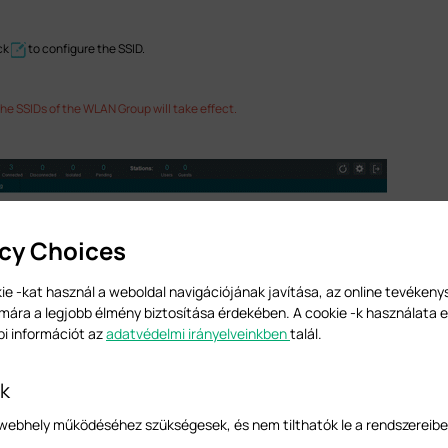
ck
to configure the SSID.
the SSIDs of the WLAN Group will take effect.
acy Choices
ie -kat használ a weboldal navigációjának javítása, az online tevéken
mára a legjobb élmény biztosítása érdekében. A cookie -k használata e
bi információt az
adatvédelmi irányelveinkben
talál.
-k
a webhely működéséhez szükségesek, és nem tilthatók le a rendszereibe