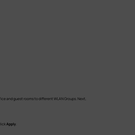
ffice and guest rooms to different WLAN Groups. Next,
Click
Apply
.