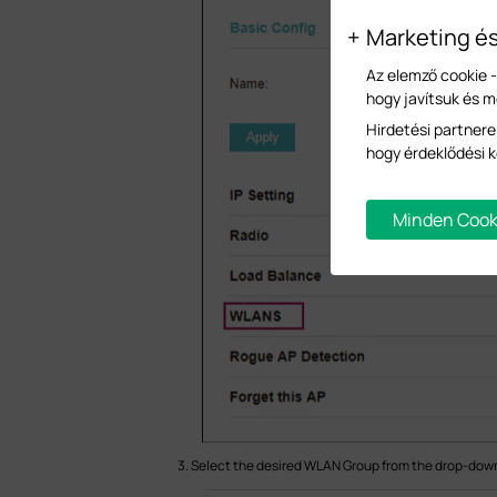
Marketing é
Az elemző cookie 
hogy javítsuk és 
Hirdetési partnere
hogy érdeklődési k
Minden Cook
3. Select the desired WLAN Group from the drop-down 