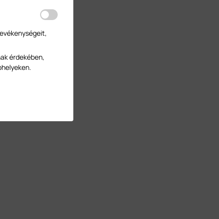
tevékenységeit,
nak érdekében,
bhelyeken.