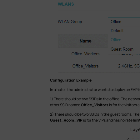
Configuration Example
In a hotel, the administrator wants to deploy an EAP 
1) There should be two SSIDs in the office. The netwo
other SSID named
Office_Visitors
is for the visitors
2) There should be two SSIDs in the guest rooms. Th
Guest_Room_VIP
is for the VIPs and has no rate limi