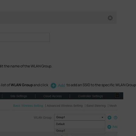
dit the name of the WLAN Group.
list of
WLAN Group
and click
to add an SSID to the specific WLAN Group