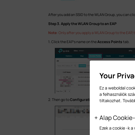
After you add an SSID to the WLAN Group, you can cli
Step 3. Apply the WLAN Group to an EAP
Note
: Only after you apply a WLAN Group to the EAP, 
1. Click the EAP’s name on the
Access Points
tab.
Your Priv
Ez a weboldal cook
a felhasználók szá
2. Then go to
Configuration > WLANs
.
tiltakozhat. Továb
Alap Cookie
Ezek a cookie -k 