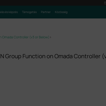
lás és képzés
Támogatás
Partner
Közösség
n Omada Controller (v3 or Below)
>
N Group Function on Omada Controller (v