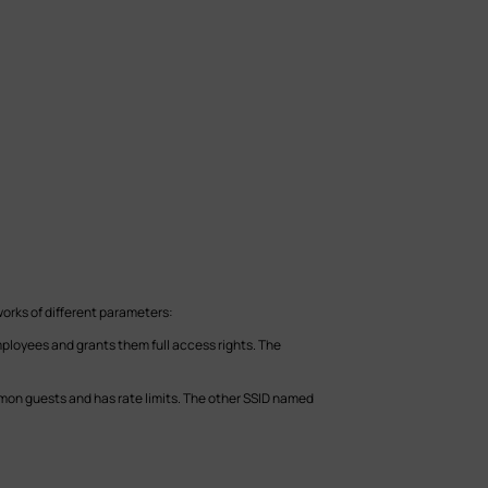
works of different parameters:
mployees and grants them full access rights. The
mon guests and has rate limits. The other SSID named