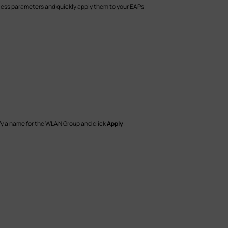
eless parameters and quickly apply them to your EAPs.
fy a name for the WLAN Group and click
Apply
.