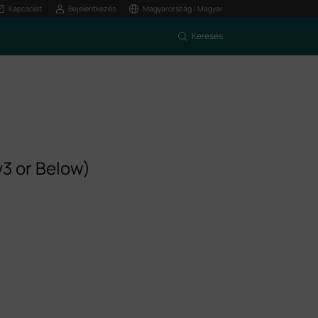
Kapcsolat
Bejelentkezés
Magyarország / Magyar
Keresés
3 or Below)