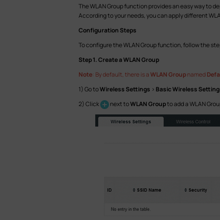
The WLAN Group function provides an easy way to depl
According to your needs, you can apply different WLA
Configuration Steps
To configure the WLAN Group function, follow the st
Step 1. Create a WLAN Group
Note
: By default, there is a
WLAN Group
named
Defa
1) Go to
Wireless Settings
>
Basic Wireless Setting
2) Click
next to
WLAN Group
to add a WLAN Grou