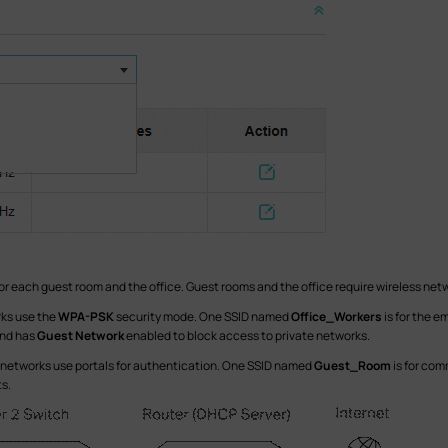
for each guest room and the office. Guest rooms and the office require wireless net
rks use the
WPA-PSK
security mode. One SSID named
Office_Workers
is for the e
 and has
Guest Network
enabled to block access to private networks.
e networks use portals for authentication. One SSID named
Guest_Room
is for com
ts.