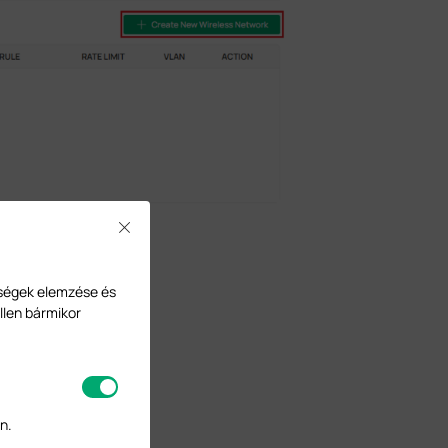
Close
 complete.
ységek elemzése és
llen bármikor
n.