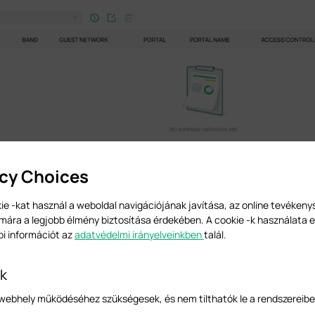
ields,
Network Name (SSID), Band, Security
and
Security Key.
Select
Apply
when
acy Choices
ie -kat használ a weboldal navigációjának javítása, az online tevéken
mára a legjobb élmény biztosítása érdekében. A cookie -k használata e
bi információt az
adatvédelmi irányelveinkben
talál.
-k
a webhely működéséhez szükségesek, és nem tilthatók le a rendszereibe