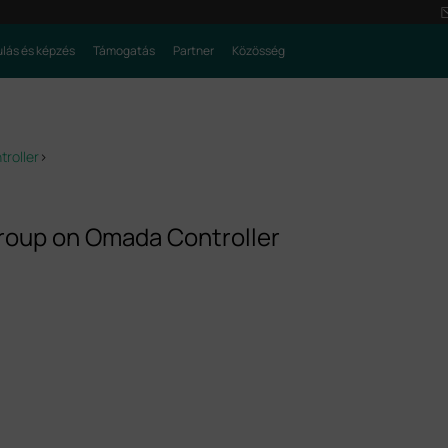
lás és képzés
Támogatás
Partner
Közösség
roller
>
roup on Omada Controller