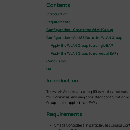
Contents
Introduction
Requirements
Configuration – Create the WLAN Group
Configuration – Add SSIDs to the WLAN Group
Apply the WLAN Group to a single EAP
Apply the WLAN Group to a group of EAPs
Conclusion
QA
Introduction
The WLAN Group feature simplifies wireless network d
to EAP devices, ensuring consistent configuration a
Group can be applied to all EAPs.
Requirements
Omada Controller (This article uses Omada Contr