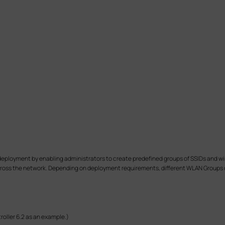
eployment by enabling administrators to create predefined groups of SSIDs and wir
cross the network. Depending on deployment requirements, different WLAN Groups c
oller 6.2 as an example.)