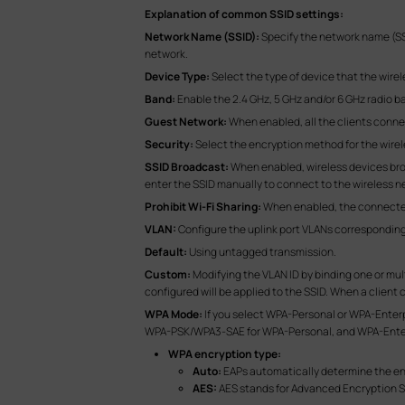
Explanation of common SSID settings:
Network Name (SSID):
Specify the network name (SSI
network.
Device Type:
Select the type of device that the wire
Band:
Enable the 2.4 GHz, 5 GHz and/or 6 GHz radio b
Guest Network:
When enabled, all the clients conne
Security:
Select the encryption method for the wire
SSID Broadcast:
When enabled, wireless devices broa
enter the SSID manually to connect to the wireless n
Prohibit Wi-Fi Sharing:
When enabled, the connected c
VLAN:
Configure the uplink port VLANs corresponding
Default:
Using untagged transmission.
Custom:
Modifying the VLAN ID by binding one or mul
configured will be applied to the SSID. When a client 
WPA Mode:
If you select WPA-Personal or WPA-Enter
WPA-PSK/WPA3-SAE for WPA-Personal, and WPA-Enterp
WPA encryption type:
Auto:
EAPs automatically determine the en
AES:
AES stands for Advanced Encryption 