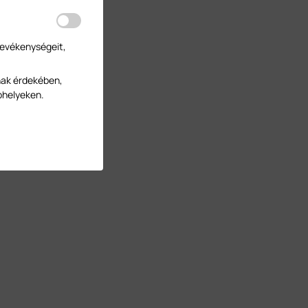
tevékenységeit,
nak érdekében,
bhelyeken.