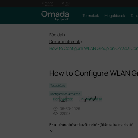
Termékek
Megoldások
Tanu
Főoldal
>
Dokumentumok
>
How to Configure WLAN Group on Omada Cont
How to Configure WLAN G
Tudásbázis
Konfigurációs útmutató
Könyvjelzők
Link másolása
06-30-2026
22008
Ez a leírás a következő eszköz(ök)re alkalmazható: