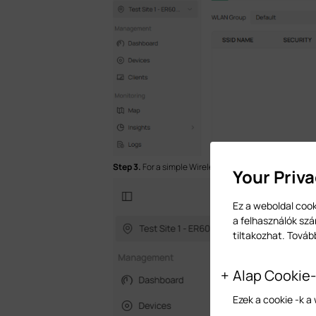
Step 3.
For a simple Wireless Network, complete the f
Your Priv
Ez a weboldal cook
a felhasználók szá
tiltakozhat. Továb
Alap Cookie
Ezek a cookie -k 