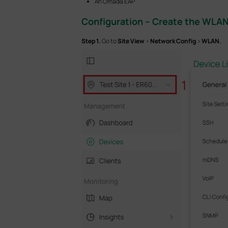
An Omada EAP
Configuration – Create the WLA
Step 1.
Go to
Site View
>
Network Config
>
WLAN.