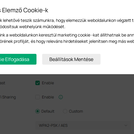
s Elemző Cookie-k
-k lehetővé teszik számunkra, hogy elemezzük weboldalunkon végzett 
módosítsuk webhelyünk működését.
ink a weboldalunkon keresztül marketing cookie -kat állíthatnak be an
örének profilját, és hogy releváns hirdetéseket jelenítsen meg más we
ie Elfogadása
Beállítások Mentése