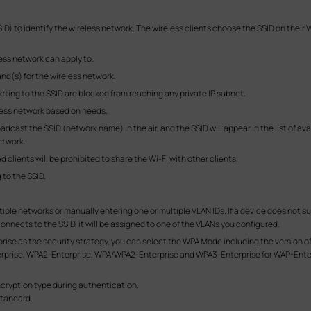
D) to identify the wireless network. The wireless clients choose the SSID on their
less network can apply to.
and(s) for the wireless network.
cting to the SSID are blocked from reaching any private IP subnet.
less network based on needs.
dcast the SSID (network name) in the air, and the SSID will appear in the list of a
etwork.
lients will be prohibited to share the Wi-Fi with other clients.
 to the SSID.
tiple networks or manually entering one or multiple VLAN IDs. If a device does not 
connects to the SSID, it will be assigned to one of the VLANs you configured.
prise as the security strategy, you can select the WPA Mode including the versi
rise, WPA2-Enterprise, WPA/WPA2-Enterprise and WPA3-Enterprise for WAP-Enterp
cryption type during authentication.
Standard.