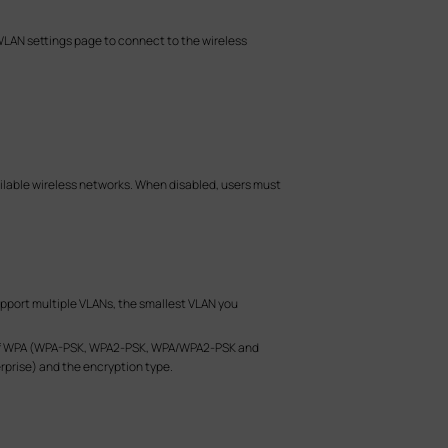
 WLAN settings page to connect to the wireless
vailable wireless networks. When disabled, users must
support multiple VLANs, the smallest VLAN you
on of WPA (WPA-PSK, WPA2-PSK, WPA/WPA2-PSK and
rise) and the encryption type.