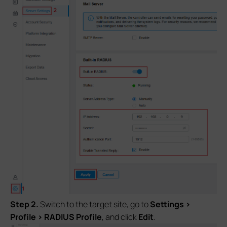
S
tep 2.
Switch to the target site, go to
Settings >
Profile > RADIUS Profile
, and click
Edit
.