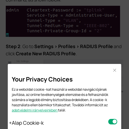
Step 2
. Go to
Settings > Profiles > RADIUS Profile
and
click
Create New RADIUS Profile
.
Close
Your Privacy Choices
Ez a weboldal cookie -kat használ a weboldal navigációjának
javítása, az online tevékenységek elemzése és a felhasználók
számára a legjobb élmény biztosítása érdekében. A cookie -k
használata ellen bármikor tiltakozhat. További információt az
adatvédelmi irányelveinkben
talál.
Alap Cookie-k