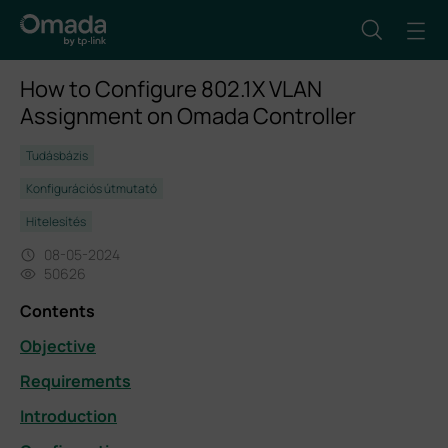
How to Configure 802.1X VLAN
Assignment on Omada Controller
Tudásbázis
Konfigurációs útmutató
Hitelesítés
08-05-2024
50626
Contents
Objective
Requirements
Introduction