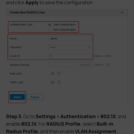
and click
Apply
to save the configuration.
S
tep
3.
Go to
Settings
> Authentication > 802.1X
, and
enable
802.1X
. For
RADIUS Profile
, select
Built-in
Radius Profile
, and then enable
VLAN Assignment
.