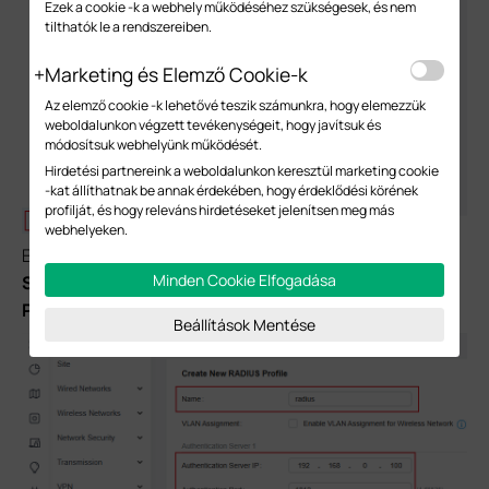
Ezek a cookie -k a webhely működéséhez szükségesek, és nem
tilthatók le a rendszereiben.
Marketing és Elemző Cookie-k
Az elemző cookie -k lehetővé teszik számunkra, hogy elemezzük
weboldalunkon végzett tevékenységeit, hogy javítsuk és
módosítsuk webhelyünk működését.
Hirdetési partnereink a weboldalunkon keresztül marketing cookie
-kat állíthatnak be annak érdekében, hogy érdeklődési körének
profilját, és hogy releváns hirdetéseket jelenítsen meg más
webhelyeken.
Enter the RADIUS Profile's
Name
,
Authentication
Minden Cookie Elfogadása
Server IP
,
Authentication Port
, and
Authentication
Password
, and then click
Save
.
Beállítások Mentése