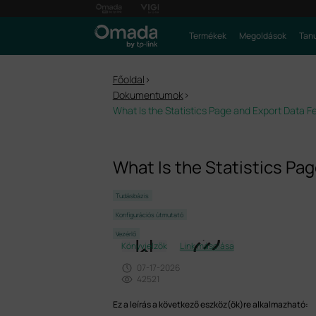
Termékek
Megoldások
Tanu
Főoldal
>
Dokumentumok
>
What Is the Statistics Page and Export Data 
What Is the Statistics Pa
Tudásbázis
Konfigurációs útmutató
Vezérlő
Könyvjelzők
Link másolása
07-17-2026
42521
Ez a leírás a következő eszköz(ök)re alkalmazható: