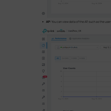
AP:
You can view data of the AP, such as the us