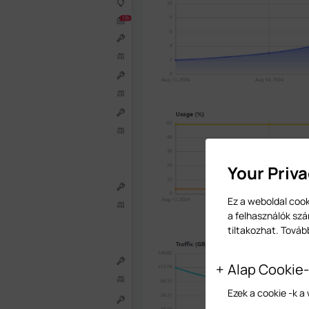
Your Priv
Ez a weboldal cook
a felhasználók szá
tiltakozhat. Továb
Alap Cookie
Ezek a cookie -k 