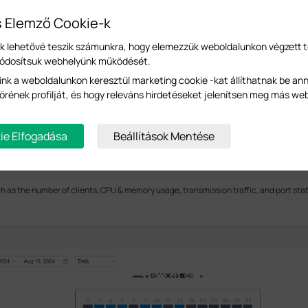
s Elemző Cookie-k
-k lehetővé teszik számunkra, hogy elemezzük weboldalunkon végzett 
módosítsuk webhelyünk működését.
ink a weboldalunkon keresztül marketing cookie -kat állíthatnak be an
örének profilját, és hogy releváns hirdetéseket jelenítsen meg más we
ie Elfogadása
Beállítások Mentése
ch as the number of clients, CPU & memory usage, transmission traffic, and port sta