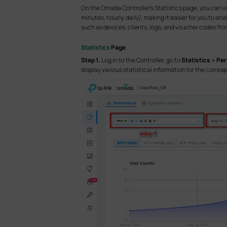
On the Omada Controller's Statistics page, you can v
minutes, hourly, daily), making it easier for you to an
such as devices, clients, logs, and voucher codes f
Statistics
Page
Step 1.
Log in to the Controller, go to
Statistics > P
display various statistical information for the corre