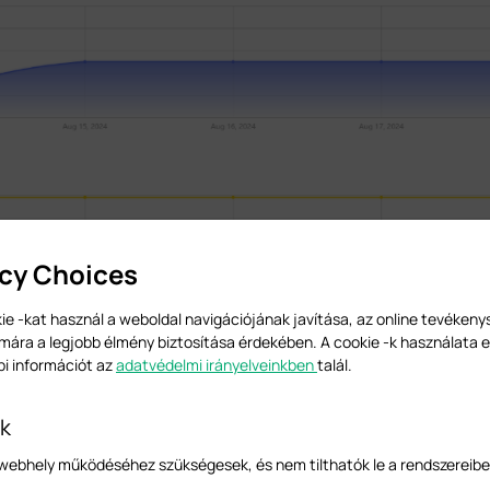
acy Choices
ie -kat használ a weboldal navigációjának javítása, az online tevéken
mára a legjobb élmény biztosítása érdekében. A cookie -k használata e
bi információt az
adatvédelmi irányelveinkben
talál.
-k
a webhely működéséhez szükségesek, és nem tilthatók le a rendszereibe