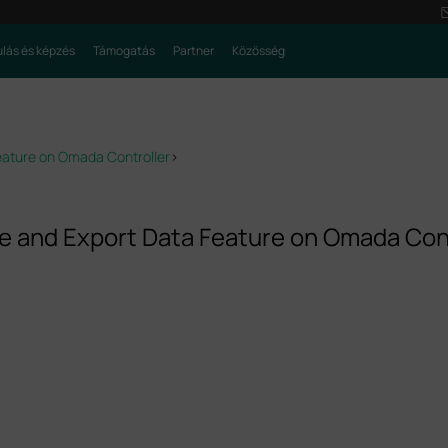
lás és képzés
Támogatás
Partner
Közösség
Feature on Omada Controller
>
ge and Export Data Feature on Omada Con