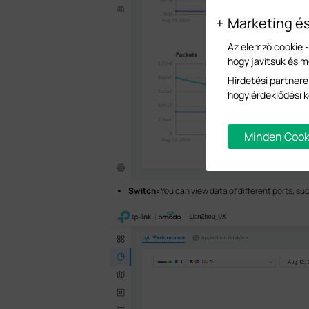
Marketing é
Az elemző cookie 
hogy javítsuk és 
Hirdetési partnere
hogy érdeklődési k
Minden Cook
Switch:
You can view data of different ports, su