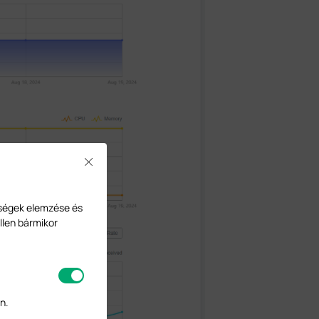
Close
ységek elemzése és
llen bármikor
n.