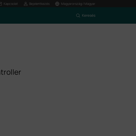
Kapcsolat
Bejelentkezés
Magyarország / Magyar
Keresés
troller