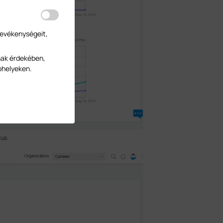
tevékenységeit,
nak érdekében,
bhelyeken.
tus.