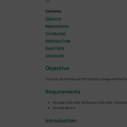
Contents
Objective
Requirements
Introduction
Statistics Page
Export Data
Conclusion
Objective
This article introduces the Statistics page and the E
Requirements
Omada Controller (Software Controller / Hardwar
Omada device
Introduction