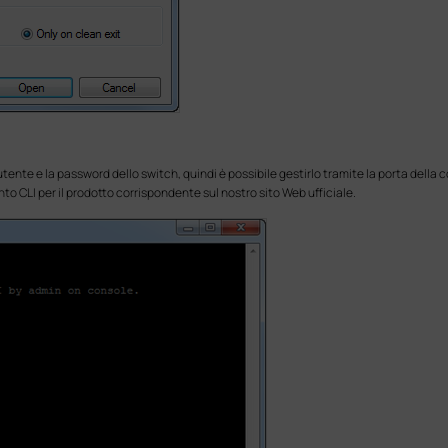
tente e la password dello switch, quindi è possibile gestirlo tramite la porta della c
to CLI per il prodotto corrispondente sul nostro sito Web ufficiale.