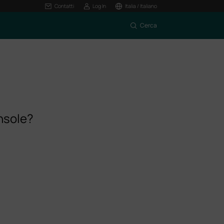
Contatti
Log In
Italia / Italiano
Cerca
onsole?