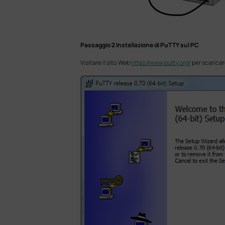
Passaggio 2 Installazione di PuTTY sul PC
Visitare il sito Web
https://www.putty.org/
per scaricar