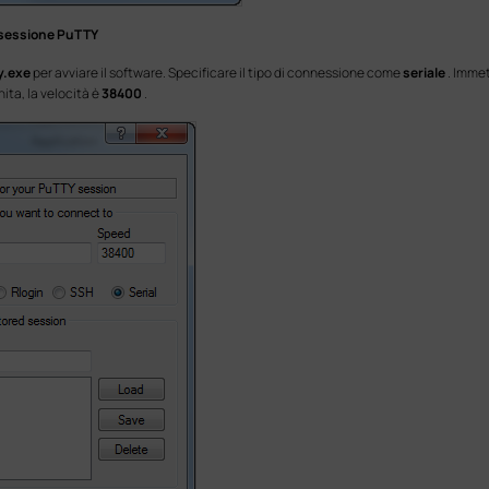
a sessione PuTTY
y.exe
per avviare il software. Specificare il tipo di connessione come
seriale
. Imme
ita, la velocità è
38400
.