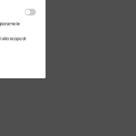
gliorarne le
 allo scopo di