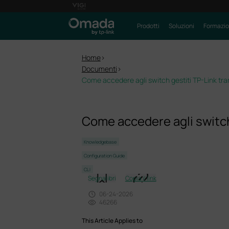
Prodotti
Soluzioni
Formazi
Home
>
Documenti
>
Come accedere agli switch gestiti TP-Link tram
Come accedere agli switch 
Knowledgebase
Configuration Guide
CLI
Segnalibri
Copia il link
06-24-2026
46266
This Article Applies to