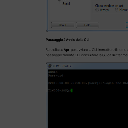
Passaggio 4 Avvio della CLI
Fare clic su
Apri
per avviare la CLI. Immettere il nome u
passaggio tramite CLI, consultare la Guida di riferimen