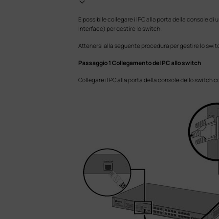
È possibile collegare il PC alla porta della console d
Interface) per gestire lo switch.
Attenersi alla seguente procedura per gestire lo switc
Passaggio 1 Collegamento del PC allo switch
Collegare il PC alla porta della console dello switch