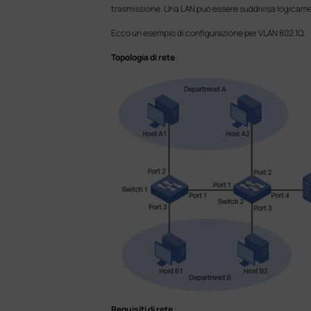
trasmissione. Una LAN può essere suddivisa logicamen
Ecco un esempio di configurazione per VLAN 802.1Q.
Topologia di rete
:
Requisiti di rete
: