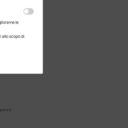
gliorarne le
 allo scopo di
 porta 3.