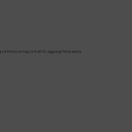
 4 e Porta con tag 1 a VLAN 10; aggiungi Porta senza