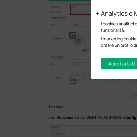
Analytics e 
I cookies analitici 
funzionalità.
I marketing cookies
creare un profilo di
Accetta tutti
Passo 2
Vai a
Funzionalità L2> VLAN> VLAN 802.1Q> Config 