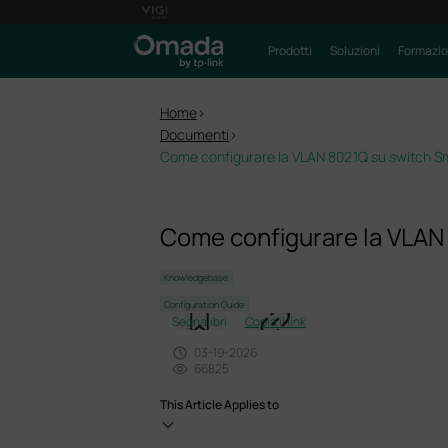
Prodotti
Soluzioni
Formazi
Home
>
Documenti
>
Come configurare la VLAN 802.1Q su switch 
Come configurare la VLAN
Knowledgebase
Configuration Guide
Segnalibri
Copia il link
03-19-2026
66825
This Article Applies to