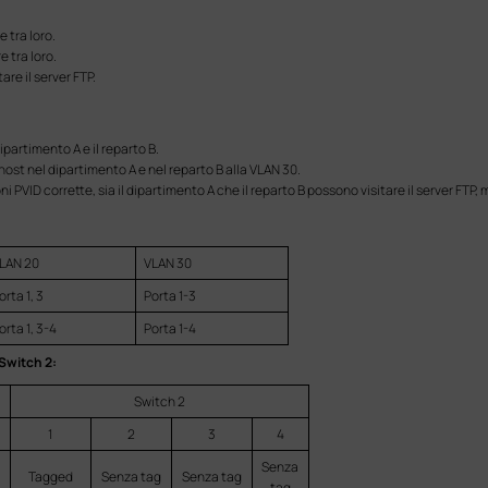
 tra loro.
 tra loro.
are il server FTP.
partimento A e il reparto B.
host nel dipartimento A e nel reparto B alla VLAN 30.
ni PVID corrette, sia il dipartimento A che il reparto B possono visitare il server FT
LAN 20
VLAN 30
orta 1, 3
Porta 1-3
orta 1, 3-4
Porta 1-4
 Switch 2:
Switch 2
1
2
3
4
Senza
Tagged
Senza tag
Senza tag
tag