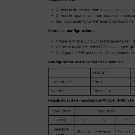
Gli host nello stesso reparto possono comunicare
Gli host in reparti diversi non possono comunicare
Sia il dipartimento A che il reparto B possono visit
Schema di configurazione
:
Creare VLAN 10 e VLAN 20 rispettivamente per il di
Creare VLAN 30 per il server FTP e aggiungere gli 
Configurare i PVID per le porte. Con le impostazio
Configurazioni VLAN su Switch 1 e Switch 2
:
VLAN 10
V
Interruttore 1
Porta 1-2
P
Switch 2
Porta 1-2, 4
P
Regola di uscita e impostazioni PVID per Switch 1 e
Interruttore
Interruttore 1
Porta
1
2
3
Regola di
Tagged
Senza tag
Senza tag
uscita