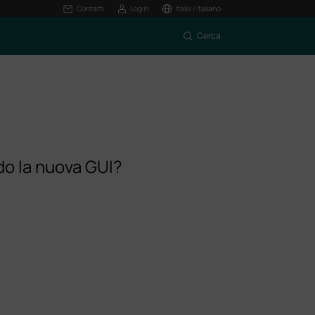
Contatti
Log In
Italia / Italiano
Cerca
o la nuova GUI?