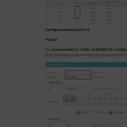
Configurazioni su Switch 2:
Passo 1
Vai a
Funzionalità L2> VLAN> VLAN 802.1Q> Config
tag 3, Porta senza tag 4 e Porta con tag 1 a VLAN 20; 