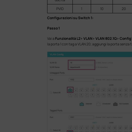
PVID
1
10
20
Configurazioni su Switch 1:
Passo 1
Vai a
Funzionalità L2> VLAN> VLAN 802.1Q> Config
la porta 1 con tag a VLAN 20; aggiungi la porta senza t