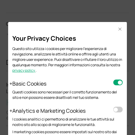
Come valuti questo documento?
Close
Your Privacy Choices
Questo sito utilizza i cookies per migliorare l'esperienza di
navigazione, analizzare le attività online e offrire agli utenti una
migliore user experience. Puoi disattivare o rifiutare il loro utilizzo in
Documenti correlati
qualunque momento. Per maggiori informazioni consulta la nostra
privacy policy
.
Basic Cookies
Indoor&Outdoor&Wall&Extender AP(EU1_12
Languages)
Questi cookies sono necessari per il corretto funzionamento del
sito e non possono essere disattivati nel tuo sistema.
Guida all'installazione dell'hardware
Analytics e Marketing Cookies
04-28-2025
17027
I cookies analitici ci permettono di analizzare le tue attività sul
nostro sito allo scopo di migliorarne le funzionalità.
I marketing cookies possono essere impostati sul nostro sito dai