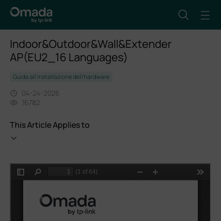
Indoor&Outdoor&Wall&Extender
AP(EU2_16 Languages)
Guida all'installazione dell'hardware
04-24-2026
16782
This Article Applies to