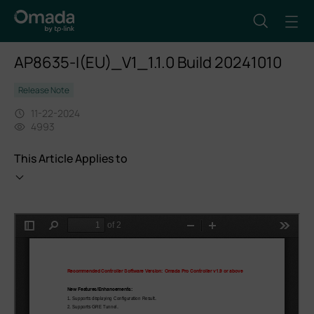
AP8635-I(EU)_V1_1.1.0 Build 20241010
Release Note
11-22-2024
4993
This Article Applies to