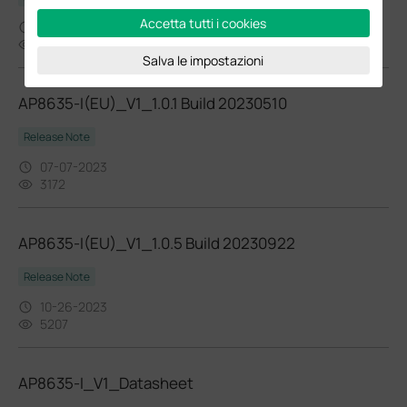
Accetta tutti i cookies
11-22-2024
4550
Salva le impostazioni
AP8635-I(EU)_V1_1.0.1 Build 20230510
Release Note
07-07-2023
3172
AP8635-I(EU)_V1_1.0.5 Build 20230922
Release Note
10-26-2023
5207
AP8635-I_V1_Datasheet