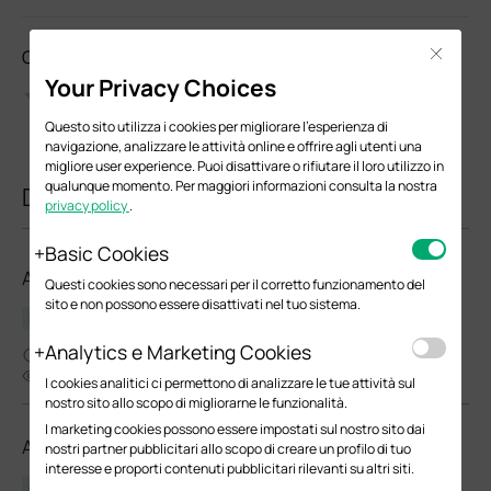
Come valuti questo documento?
Close
Your Privacy Choices
Questo sito utilizza i cookies per migliorare l'esperienza di
navigazione, analizzare le attività online e offrire agli utenti una
migliore user experience. Puoi disattivare o rifiutare il loro utilizzo in
qualunque momento. Per maggiori informazioni consulta la nostra
Documenti correlati
privacy policy
.
Basic Cookies
AP8635-E(EU)_V1_1.1.0 Build 20241010
Questi cookies sono necessari per il corretto funzionamento del
sito e non possono essere disattivati nel tuo sistema.
Release Note
Analytics e Marketing Cookies
11-22-2024
4912
I cookies analitici ci permettono di analizzare le tue attività sul
nostro sito allo scopo di migliorarne le funzionalità.
I marketing cookies possono essere impostati sul nostro sito dai
AP9635(EU)_V1_1.1.0 Build 20241010
nostri partner pubblicitari allo scopo di creare un profilo di tuo
interesse e proporti contenuti pubblicitari rilevanti su altri siti.
Release Note