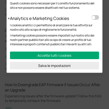
Controller
Questi cookies sono necessari per il corretto funzionamento del
sito e non possono essere disattivati nel tuo sistema.
07-23-2024
23568
Analytics e Marketing Cookies
I cookies analitici ci permettono di analizzare le tue attività sul
nostro sito allo scopo di migliorarne le funzionalità.
Come utilizzare lo strumento Ping nell'APP Omada
I marketing cookies possono essere impostati sul nostro sito dai
This guide provides instructions for using the Tool Kits in Omada
nostri partner pubblicitari allo scopo di creare un profilo di tuo
APP.
interesse e proporti contenuti pubblicitari rilevanti su altri siti.
FAQ
Accetta tutti i cookies
App
07-23-2024
Salva le impostazioni
40492
How to Downgrade EAP Firmware if Issues Occur After
an Upgrade
Experiencing issues after the firmware update? Follow this FAQ
to temporarily roll back the firmware.
FAQ