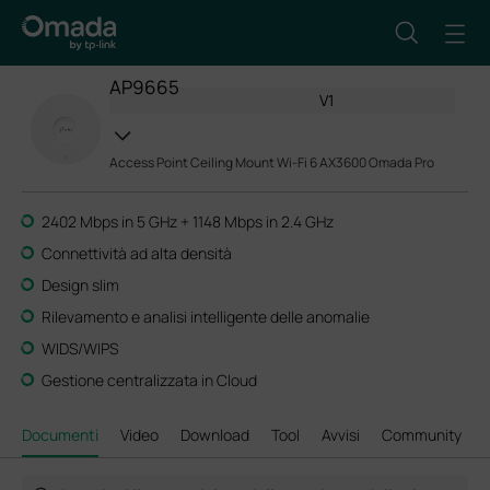
AP9665
V1
Access Point Ceiling Mount Wi-Fi 6 AX3600 Omada Pro
2402 Mbps in 5 GHz + 1148 Mbps in 2.4 GHz
Connettività ad alta densità
Design slim
Rilevamento e analisi intelligente delle anomalie
WIDS/WIPS
Gestione centralizzata in Cloud
Documenti
Video
Download
Tool
Avvisi
Community