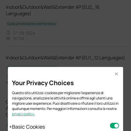
Indoor&Outdoor&Wall&Extender AP(EU2_16
Languages)
Guida all'installazione dell'hardware
07-29-2024
16739
Indoor&Outdoor&Wall&Extender AP(EU1_12 Languages)
Guida all'installazione dell'hardware
Close
07-29-2024
Your Privacy Choices
16995
Questo sito utilizza i cookies per migliorare l'esperienza di
navigazione, analizzare le attività online e offrire agli utenti una
Qual è la differenza tra gli account Master
migliore user experience. Puoi disattivare o rifiutare il loro utilizzo in
Administrator, Administrator e Viewer in Omada
qualunque momento. Per maggiori informazioni consulta la nostra
Controller?
privacy policy
.
FAQ
Basic Cookies