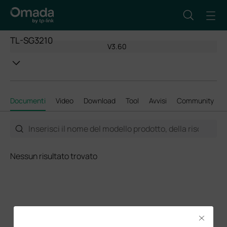
TL-SG3210
V3.60
Documenti
Video
Download
Tool
Avvisi
Community
Nessun risultato trovato
Close