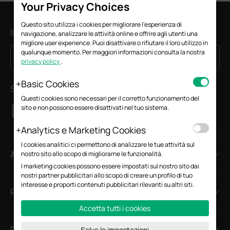
Your Privacy Choices
Questo sito utilizza i cookies per migliorare l'esperienza di
Iscriviti alla newsletter
navigazione, analizzare le attività online e offrire agli utenti una
migliore user experience. Puoi disattivare o rifiutare il loro utilizzo in
qualunque momento. Per maggiori informazioni consulta la nostra
Iscriviti
Indirizzo email
privacy policy
.
Basic Cookies
Seguici
Questi cookies sono necessari per il corretto funzionamento del
sito e non possono essere disattivati nel tuo sistema.
Analytics e Marketing Cookies
I cookies analitici ci permettono di analizzare le tue attività sul
About
nostro sito allo scopo di migliorarne le funzionalità.
I marketing cookies possono essere impostati sul nostro sito dai
nostri partner pubblicitari allo scopo di creare un profilo di tuo
interesse e proporti contenuti pubblicitari rilevanti su altri siti.
Press
Accetta tutti i cookies
Dove Acquistare
Salva le impostazioni